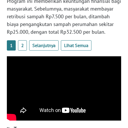
SULBAR
Program ini memberikan keuntungan finansial bagi
masyarakat. Sebelumnya, masyarakat membayar
WN
retribusi sampah Rp7.500 per bulan, ditambah
BABEL
biaya pengangkutan sampah perumahan sekitar
Rp25.000, dengan total Rp32.500 per bulan.
WN
SUMBAR
1
2
Selanjutnya
Lihat Semua
WN
SUMSEL
WN
BENGKULU
WN
LAMPUNG
WN
JATENG