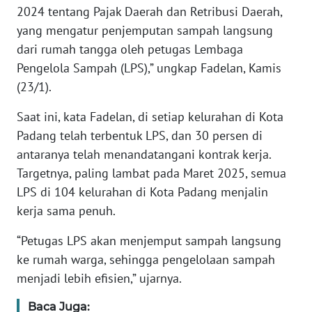
2024 tentang Pajak Daerah dan Retribusi Daerah,
WN
yang mengatur penjemputan sam­pah langsung
BANTEN
dari rumah tangga oleh petugas Lem­baga
Pengelola Sampah (LPS),” ungkap Fa­delan, Kamis
WN
(23/1).
NTT
Saat ini, kata Fadelan, di setiap kelurahan di Kota
WN
Padang telah terbentuk LPS, dan 30 persen di
KEPRI
antaranya telah menandatangani kontrak kerja.
Targetnya, paling lambat pada Maret 2025, semua
WN
LPS di 104 kelurahan di Kota Pa­dang menjalin
PAPUA
kerja sama penuh.
WN
“Petugas LPS akan men­jem­put sampah langsung
PAPUA
ke rumah warga, sehingga pengelolaan sampah
BARAT
menjadi lebih efisien,” ujarnya.
WN
Baca Juga: