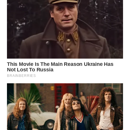
SURABAYA
WN
NATUNA
WN
BINTAN
WN
MANDALIKA
WN
LIKUPANG
WN
LABUANBAJO
WN
BORNEO