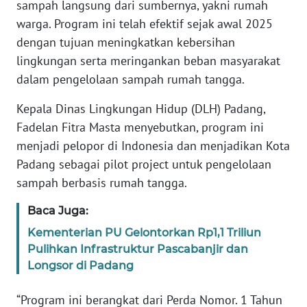
sampah langsung dari sumbernya, yakni rumah
REDAKSI
warga. Program ini telah efektif sejak awal 2025
dengan tujuan meningkatkan kebersihan
KARIR
lingkungan serta meringankan beban masyarakat
dalam pengelolaan sampah rumah tangga.
DISCLAIMER
Kepala Dinas Lingkungan Hidup (DLH) Padang,
Wahana
Fadelan Fitra Masta me­nyebutkan, program ini
News
menjadi pelopor di Indonesia dan menjadikan Kota
Regional
Padang sebagai pilot pro­ject untuk pengelolaan
sampah berbasis rumah tangga.
WN
SUMUT
Baca Juga:
Kementerian PU Gelontorkan Rp1,1 Triliun
WN
JAKARTA
Pulihkan Infrastruktur Pascabanjir dan
Longsor di Padang
WN
“Program ini berangkat dari Perda Nomor. 1 Tahun
JABAR