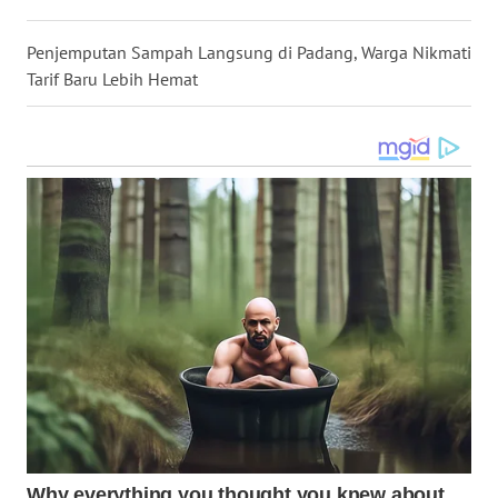
WN
Penjemputan Sampah Langsung di Padang, Warga Nikmati
MALUKU
Tarif Baru Lebih Hemat
WN
MALUT
WN
DAIRI
WN
DANAU
TOBA
WN
NIAS
WN