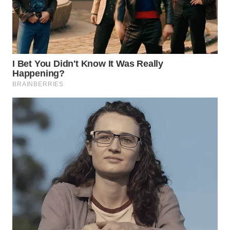
Wahana
Media
Group
WAHANA
NEWS
WAHANA
TANI
WAHANA
ADVOKAT
WAHANA
INFRASTRUKTUR
WAHANA