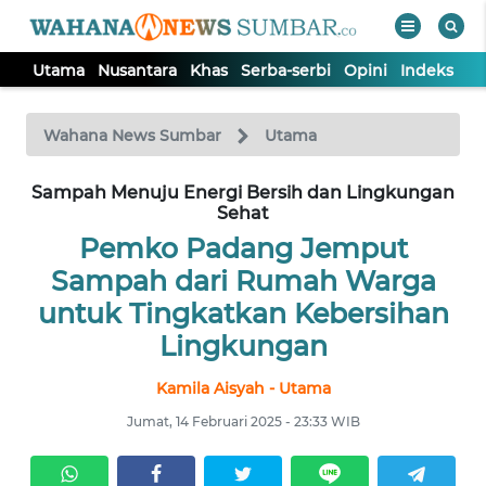
Utama
Nusantara
Khas
Serba-serbi
Opini
Indeks
WAHANA
Tutup
TV
Wahana News Sumbar
Utama
UTAMA
Sampah Menuju Energi Bersih dan Lingkungan
Sehat
Pemko Padang Jemput
NUSANTARA
Sampah dari Rumah Warga
untuk Tingkatkan Kebersihan
KHAS
Lingkungan
SERBA-
Kamila Aisyah - Utama
SERBI
Jumat, 14 Februari 2025 - 23:33 WIB
OPINI