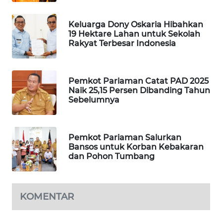
ID
Keluarga Dony Oskaria Hibahkan
MAWAKA
19 Hektare Lahan untuk Sekolah
ID
Rakyat Terbesar Indonesia
MARTABAT
NET
Pemkot Pariaman Catat PAD 2025
Naik 25,15 Persen Dibanding Tahun
Sebelumnya
PLN
WATCH
Pemkot Pariaman Salurkan
MKLI
Bansos untuk Korban Kebakaran
dan Pohon Tumbang
LPKKI
LKKI
KOMENTAR
KOPEKLIN