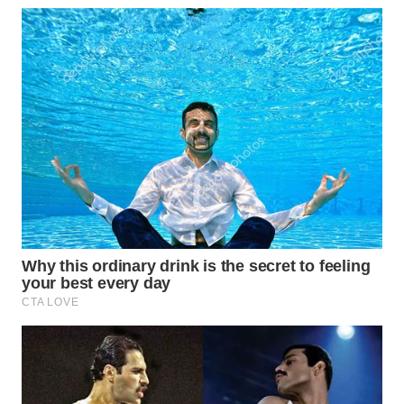
WN
TAPANULI
TENGAH
WN DELI
SERDANG
WN
TEBING
TINGGI
WN
PAKPAK
WN
KARAWANG
WN