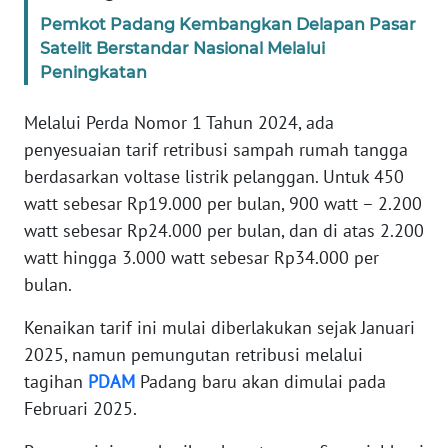
RIAU
Pemkot Padang Kembangkan Delapan Pasar
Satelit Berstandar Nasional Melalui
WN
Peningkatan
SERAMBI
Melalui Perda Nomor 1 Tahun 2024, ada
WN
penyesuaian tarif retribusi sampah rumah tangga
JAMBI
berdasarkan voltase listrik pelanggan. Untuk 450
watt sebesar Rp19.000 per bulan, 900 watt – 2.200
WN
SULTRA
watt sebesar Rp24.­000 per bulan, dan di atas 2.200
watt hingga 3.000 watt sebesar Rp34.­000 per
WN
bulan.
NTB
Kenaikan tarif ini mulai diberlakukan sejak Januari
2025, namun pemungutan retribusi melalui
WN
SULTENG
tagihan
PDAM
Padang baru akan dimulai pada
Februari 2025.
WN