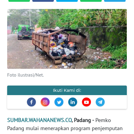
Informasi
INDEKS
BERITA
KONTAK
KAMI
INFO
IKLAN
Foto ilustrasi/Net.
TENTANG
Ikuti Kami di:
KAMI
PEDOMAN
MEDIA
SUMBAR.WAHANANEWS.CO
, Padang -
Pemko
SIBER
Padang mulai menerapkan program penjemputan