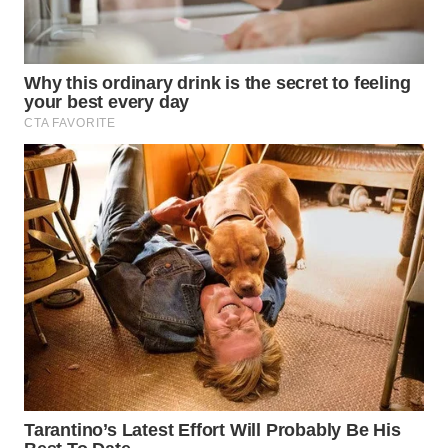
WN
SUMEDANG
WN
CIANJUR
WN
KEPULAUAN
SERIBU
WN
TANGERANG
WN
BINJAI
WN
CIREBON