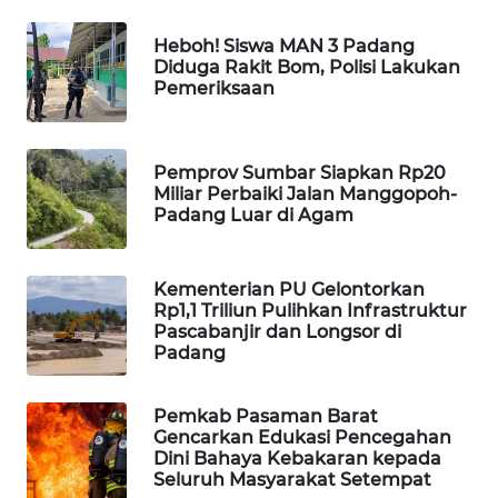
Heboh! Siswa MAN 3 Padang
WAHANA
Diduga Rakit Bom, Polisi Lakukan
DESA
Pemeriksaan
WISATA
LAPAK
Pemprov Sumbar Siapkan Rp20
WAHANA
Miliar Perbaiki Jalan Manggopoh-
Padang Luar di Agam
Wahana
Network
Kementerian PU Gelontorkan
Rp1,1 Triliun Pulihkan Infrastruktur
KONSUMEN
Pascabanjir dan Longsor di
LISTRIK
Padang
MASYARAKAT
Pemkab Pasaman Barat
KELISTRIKAN
Gencarkan Edukasi Pencegahan
Dini Bahaya Kebakaran kepada
Seluruh Masyarakat Setempat
WALINKI