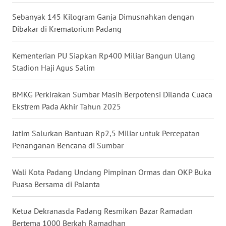
Sebanyak 145 Kilogram Ganja Dimusnahkan dengan
WN
Dibakar di Krematorium Padang
KALTARA
Kementerian PU Siapkan Rp400 Miliar Bangun Ulang
WN
Stadion Haji Agus Salim
KALSEL
BMKG Perkirakan Sumbar Masih Berpotensi Dilanda Cuaca
WN
Ekstrem Pada Akhir Tahun 2025
KALTIM
Jatim Salurkan Bantuan Rp2,5 Miliar untuk Percepatan
WN
Penanganan Bencana di Sumbar
SULSEL
Wali Kota Padang Undang Pimpinan Ormas dan OKP Buka
WN
GORONTALO
Puasa Bersama di Palanta
WN
Ketua Dekranasda Padang Resmikan Bazar Ramadan
SULUT
Bertema 1000 Berkah Ramadhan