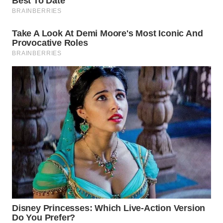
WN
INDRAMAYU
WN
KUNINGAN
WN
MAJALENGKA
WN
SUBANG
WN
SUKABUMI
WN
PURWAKARTA