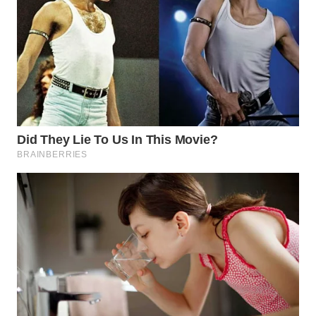
BEKASI
WN
BOGOR
WN
DEPOK
WN
TAPANULI
UTARA
WN
SAMOSIR
WN
PADANG
LAWAS