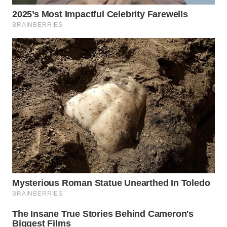
KONSUMEN
WAHANA
LISTRIK
WAHANA
TRAVEL
WAHANA
TV
WAHANANEWS
ID
WAHANANEWS
CO ID
WAHANANEWS
NET