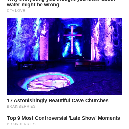
LANGKAT
WN
TAPANULI
SELATAN
WN
TANJUNG
LESUNG
WN
KARO
WN
SIMALUNGUN
WN
LABUHANBATU