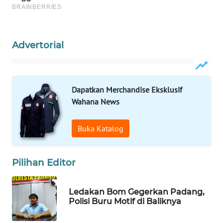
WAHANA
SPORT
Advertorial
WAHANA
UMKM
Dapatkan Merchandise Eksklusif
WAHANA
Wahana News
SELEB
Buka Katalog
WAHANA
PERSONA
Pilihan Editor
WAHANA
OTOMOTIF
Ledakan Bom Gegerkan Padang,
Polisi Buru Motif di Baliknya
WAHANA
HEALTH