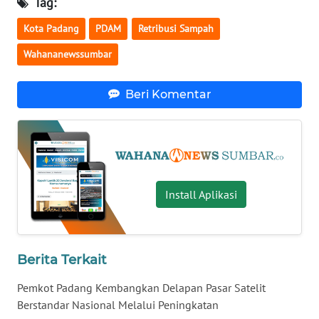
Tag:
Kota Padang
PDAM
Retribusi Sampah
WN
NUSANTARA
Wahananewssumbar
WN
Beri Komentar
JOGJA
WN
JATIM
WN
Install Aplikasi
BALI
WN
Berita Terkait
KALBAR
Pemkot Padang Kembangkan Delapan Pasar Satelit
WN
Berstandar Nasional Melalui Peningkatan
KALTENG