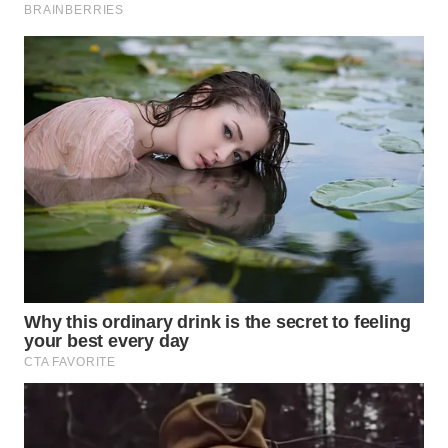
WN
PRIANGAN
TIMUR
WN
SEMARANG
WN
SOLO
WN
BOROBUDUR
WN
MADURA
WN