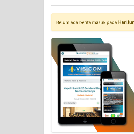
INDEKS
BERITA
Belum ada berita masuk pada
Hari Ju
KONTAK
KAMI
INFO
IKLAN
TENTANG
KAMI
PEDOMAN
MEDIA
SIBER
REDAKSI