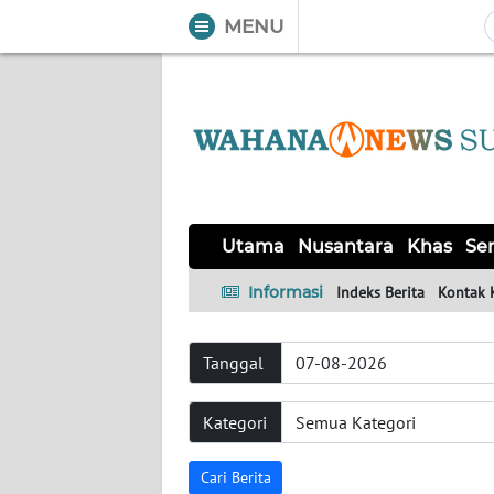
MENU
WAHANA
Tutup
TV
UTAMA
NUSANTARA
Utama
Nusantara
Khas
Ser
KHAS
Informasi
Indeks Berita
Kontak 
SERBA-
Tanggal
SERBI
Kategori
OPINI
Cari Berita
Informasi