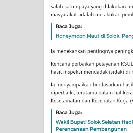
WN
salah satu upaya yang dilakukan u
BANTEN
masyarakat adalah melakukan pem
WN
Baca Juga:
NTT
Honeymoon Maut di Solok, Pen
WN
Ia menekankan pentingnya peningka
KEPRI
Rencana perbaikan pelayanan RSUD 
WN
hasil inspeksi mendadak (sidak) di
PAPUA
Ia menyampaikan berdasarkan hasil
WN
diperbaiki, terutama dalam hal ker
PAPUA
Keselamatan dan Kesehatan Kerja (K
BARAT
Baca Juga:
WN
Wakil Bupati Solok Selatan Ha
RIAU
Perencanaan Pembangunan