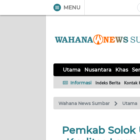
MENU
WAHANA
Tutup
TV
UTAMA
NUSANTARA
Utama
Nusantara
Khas
Ser
KHAS
Informasi
Indeks Berita
Kontak 
SERBA-
Wahana News Sumbar
Utama
SERBI
OPINI
Pemkab Solok 
Informasi