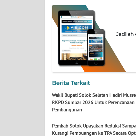
WN
NUSANTARA
WN
JOGJA
Jadilah
WN
JATIM
WN
BALI
Berita Terkait
Wakil Bupati Solok Selatan Hadiri Musr
WN
KALBAR
RKPD Sumbar 2026 Untuk Perencanaan
Pembangunan
WN
KALTENG
Pemkab Solok Upayakan Reduksi Samp
Kurangi Pembuangan ke TPA Secara Opt