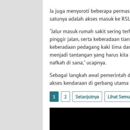
WN
Ia juga menyoroti beberapa permas
SERAMBI
satunya adalah akses masuk ke RS
WN
"Jalur masuk rumah sakit sering te
JAMBI
pinggir jalan, serta keberadaan tian
keberadaan pedagang kaki lima dan
WN
menjadi tantangan yang harus kita
SULTRA
nafkah di sana," ucapnya.
WN
Sebagai langkah awal pemerintah 
NTB
akses kendaraan di gerbang utama 
WN
1
2
Selanjutnya
Lihat Sem
SULTENG
WN
SULBAR