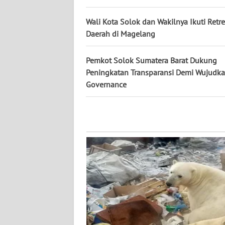
WN
KALTARA
Wali Kota Solok dan Wakilnya Ikuti Retr
Daerah di Magelang
WN
KALSEL
Pemkot Solok Sumatera Barat Dukung
Peningkatan Transparansi Demi Wujudk
WN
Governance
KALTIM
WN
SULSEL
WN
GORONTALO
WN
SULUT