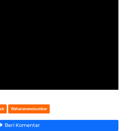
lok
Wahananewssumbar
Beri Komentar