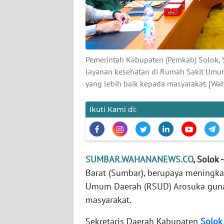
KARIR
DISCLAIMER
Pemerintah Kabupaten (Pemkab) Solok, 
layanan kesehatan di Rumah Sakit Umu
Wahana
News
yang lebih baik kepada masyarakat. [Wa
Regional
Ikuti Kami di:
WN
SUMUT
WN
SUMBAR.WAHANANEWS.CO
, Solok -
JAKARTA
Barat (Sumbar), berupaya meningka
Umum Daerah (RSUD) Arosuka guna
WN
masyarakat.
JABAR
Sekretaris Daerah Kabupaten
Solok