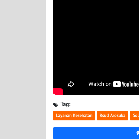
WN
BABEL
WN
SUMBAR
WN
SUMSEL
WN
BENGKULU
WN
Tag:
LAMPUNG
Layanan Kesehatan
Rsud Arosuka
So
WN
JATENG