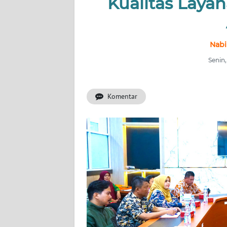
Kualitas Laya
INDEKS
BERITA
Nabi
KONTAK
Senin,
KAMI
Komentar
INFO
IKLAN
TENTANG
KAMI
PEDOMAN
MEDIA
SIBER
REDAKSI