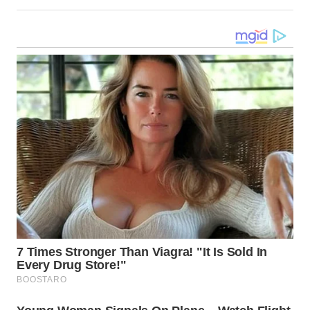
WN
MALUKU
WN
MALUT
WN
DAIRI
WN
DANAU
TOBA
WN
NIAS
WN