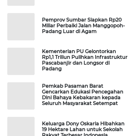
WAHANA
Pemprov Sumbar Siapkan Rp20
SPORT
Miliar Perbaiki Jalan Manggopoh-
Padang Luar di Agam
WAHANA
UMKM
Kementerian PU Gelontorkan
Rp1,1 Triliun Pulihkan Infrastruktur
WAHANA
Pascabanjir dan Longsor di
SELEB
Padang
WAHANA
Pemkab Pasaman Barat
PERSONA
Gencarkan Edukasi Pencegahan
Dini Bahaya Kebakaran kepada
Seluruh Masyarakat Setempat
WAHANA
OTOMOTIF
Keluarga Dony Oskaria Hibahkan
WAHANA
19 Hektare Lahan untuk Sekolah
HEALTH
Rakyat Terbesar Indonesia