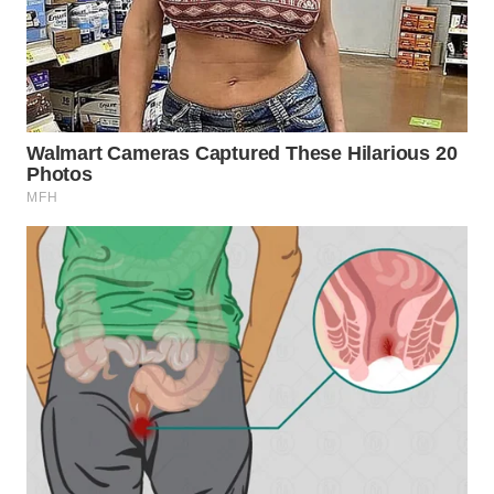
WN
SUMEDANG
WN
CIANJUR
WN
KEPULAUAN
SERIBU
WN
TANGERANG
WN
BINJAI
WN
CIREBON