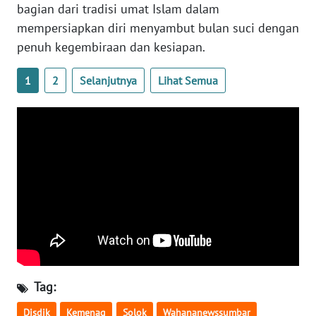
SULBAR
bagian dari tradisi umat Islam dalam
mempersiapkan diri menyambut bulan suci dengan
WN
penuh kegembiraan dan kesiapan.
BABEL
1
2
Selanjutnya
Lihat Semua
WN
SUMBAR
WN
SUMSEL
WN
BENGKULU
WN
LAMPUNG
Tag:
WN
Disdik
Kemenag
Solok
Wahananewssumbar
JATENG