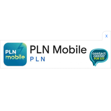
SONYA
ASA
NEWS
X