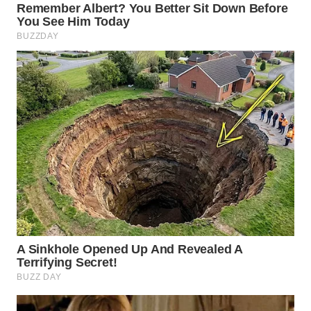
WN
PRIANGAN
TIMUR
WN
SEMARANG
WN
SOLO
WN
BOROBUDUR
WN
MADURA
WN