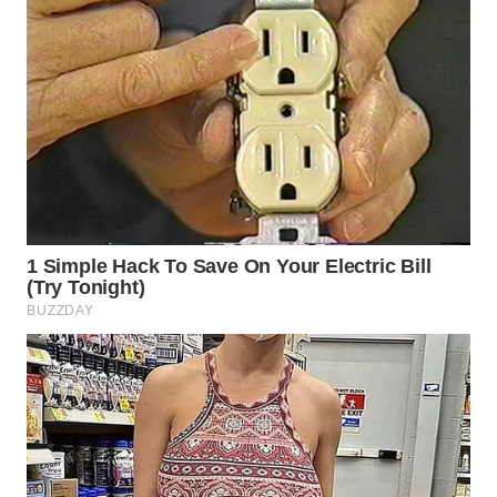
BEKASI
WN
BOGOR
WN
DEPOK
WN
TAPANULI
UTARA
WN
SAMOSIR
WN
PADANG
LAWAS