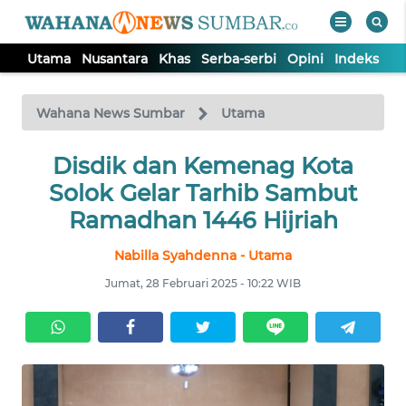
Utama
Nusantara
Khas
Serba-serbi
Opini
Indeks
WAHANA
Tutup
TV
Wahana News Sumbar
Utama
Disdik dan Kemenag Kota
UTAMA
Solok Gelar Tarhib Sambut
NUSANTARA
Ramadhan 1446 Hijriah
Nabilla Syahdenna - Utama
KHAS
Jumat, 28 Februari 2025 - 10:22 WIB
SERBA-
SERBI
OPINI