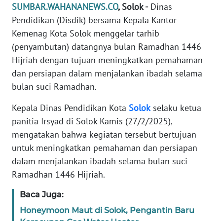
SUMBAR.WAHANANEWS.CO
, Solok -
Dinas
REDAKSI
Pendidikan (Disdik) bersama Kepala Kantor
Kemenag Kota Solok menggelar tarhib
KARIR
(penyambutan) datangnya bulan Ramadhan 1446
Hijriah dengan tujuan meningkatkan pemahaman
DISCLAIMER
dan persiapan dalam menjalankan ibadah selama
bulan suci Ramadhan.
Wahana
News
Regional
Kepala Dinas Pendidikan Kota
Solok
selaku ketua
panitia Irsyad di Solok Kamis (27/2/2025),
WN
mengatakan bahwa kegiatan tersebut bertujuan
SUMUT
untuk meningkatkan pemahaman dan persiapan
dalam menjalankan ibadah selama bulan suci
WN
Ramadhan 1446 Hijriah.
JAKARTA
Baca Juga:
WN
Honeymoon Maut di Solok, Pengantin Baru
JABAR