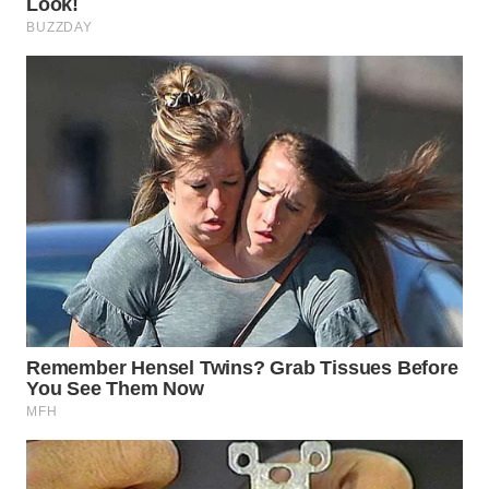
WN
TAPANULI
TENGAH
WN DELI
SERDANG
WN
TEBING
TINGGI
WN
PAKPAK
WN
KARAWANG
WN