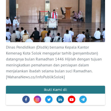
Informasi
INDEKS
BERITA
KONTAK
KAMI
Dinas Pendidikan (Disdik) bersama Kepala Kantor
Kemenag Kota Solok menggelar tarhib (penyambutan)
INFO
datangnya bulan Ramadhan 1446 Hijriah dengan tujuan
IKLAN
meningkatkan pemahaman dan persiapan dalam
menjalankan ibadah selama bulan suci Ramadhan.
TENTANG
[WahanaNews.co/InfoPublikSolok]
KAMI
Ikuti Kami di:
PEDOMAN
MEDIA
SIBER