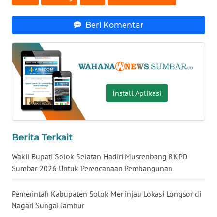
Beri Komentar
WN
NUSANTARA
WN
JOGJA
Install Aplikasi
WN
JATIM
WN
Berita Terkait
BALI
Wakil Bupati Solok Selatan Hadiri Musrenbang RKPD
Sumbar 2026 Untuk Perencanaan Pembangunan
WN
KALBAR
Pemerintah Kabupaten Solok Meninjau Lokasi Longsor di
WN
Nagari Sungai Jambur
KALTENG