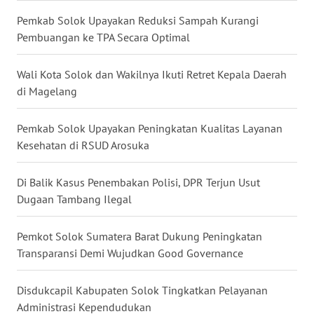
Pemkab Solok Upayakan Reduksi Sampah Kurangi
WN
Pembuangan ke TPA Secara Optimal
KALTARA
Wali Kota Solok dan Wakilnya Ikuti Retret Kepala Daerah
WN
di Magelang
KALSEL
Pemkab Solok Upayakan Peningkatan Kualitas Layanan
WN
Kesehatan di RSUD Arosuka
KALTIM
Di Balik Kasus Penembakan Polisi, DPR Terjun Usut
WN
Dugaan Tambang Ilegal
SULSEL
Pemkot Solok Sumatera Barat Dukung Peningkatan
WN
Transparansi Demi Wujudkan Good Governance
GORONTALO
Disdukcapil Kabupaten Solok Tingkatkan Pelayanan
WN
Administrasi Kependudukan
SULUT