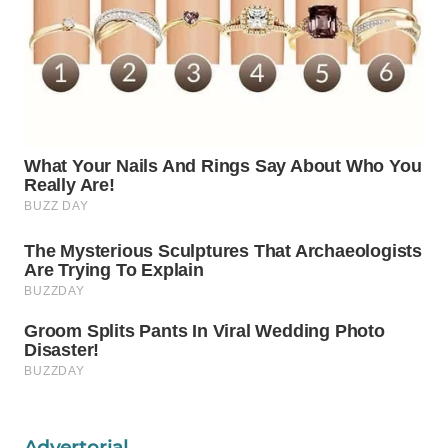
Wahana
Media
Group
WAHANA
NEWS
WAHANA
TANI
WAHANA
ADVOKAT
WAHANA
INFRASTRUKTUR
WAHANA
Advertorial