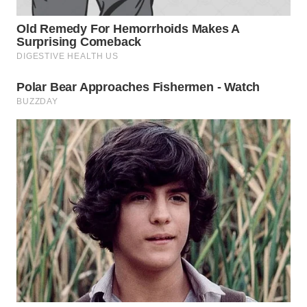
WN
INDRAMAYU
WN
KUNINGAN
WN
MAJALENGKA
WN
SUBANG
WN
SUKABUMI
WN
PURWAKARTA