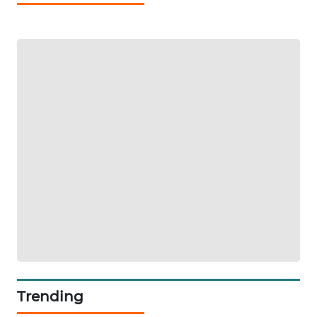
ID
MAWAKA
ID
MARTABAT
NET
PLN
WATCH
MKLI
LPKKI
LKKI
Trending
KOPEKLIN