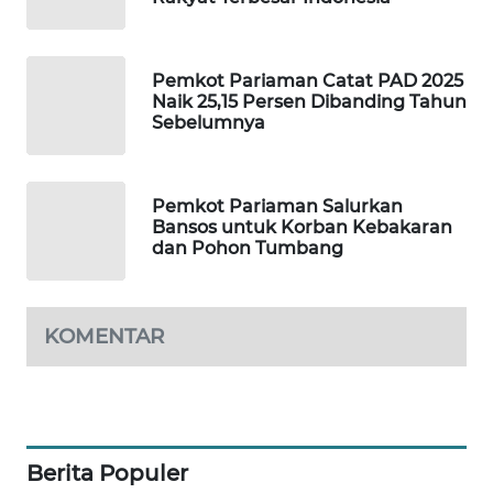
WAHANA
DESA
Pemkot Pariaman Catat PAD 2025
WISATA
Naik 25,15 Persen Dibanding Tahun
Sebelumnya
LAPAK
WAHANA
Pemkot Pariaman Salurkan
Bansos untuk Korban Kebakaran
Wahana
dan Pohon Tumbang
Network
KONSUMEN
KOMENTAR
LISTRIK
MASYARAKAT
KELISTRIKAN
Berita Populer
WALINKI