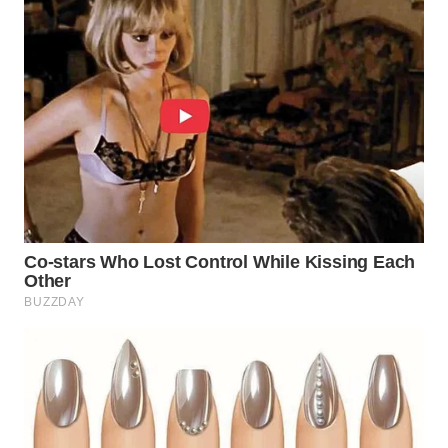
SURABAYA
WN
NATUNA
WN
BINTAN
WN
MANDALIKA
WN
LIKUPANG
WN
LABUANBAJO
WN
BORNEO