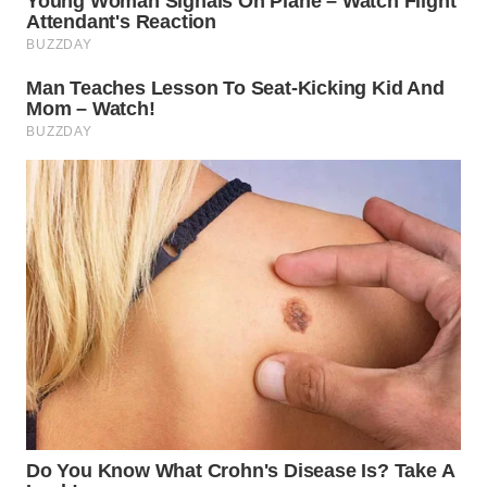
LANGKAT
WN
TAPANULI
SELATAN
WN
TANJUNG
LESUNG
WN
KARO
WN
SIMALUNGUN
WN
LABUHANBATU