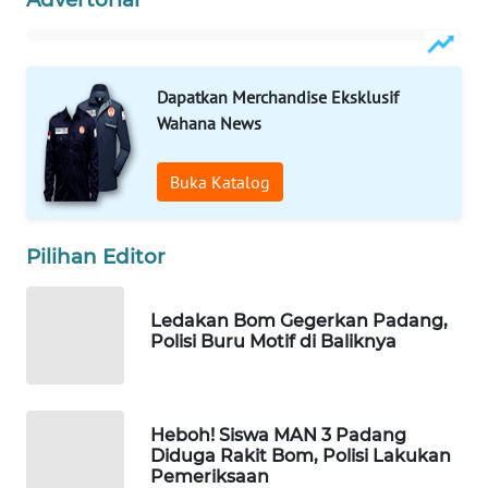
KONSUMEN
WAHANA
LISTRIK
Dapatkan Merchandise Eksklusif
Wahana News
WAHANA
TRAVEL
Buka Katalog
WAHANA
TV
Pilihan Editor
WAHANANEWS
Ledakan Bom Gegerkan Padang,
ID
Polisi Buru Motif di Baliknya
WAHANANEWS
CO ID
Heboh! Siswa MAN 3 Padang
Diduga Rakit Bom, Polisi Lakukan
WAHANANEWS
Pemeriksaan
NET