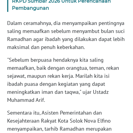
RKPD Sumbar 2026 Untuk Perencanaan
RIAU
Pembangunan
WN
Dalam ceramahnya, dia menyampaikan pentingnya
SERAMBI
saling memaafkan sebelum menyambut bulan suci
Ramadhan agar ibadah yang dilakukan dapat lebih
WN
JAMBI
maksimal dan penuh keberkahan.
"Sebelum berpuasa hendaknya kita saling
WN
memaafkan, baik dengan orangtua, teman, rekan
SULTRA
sejawat, maupun rekan kerja. Marilah kita isi
ibadah puasa dengan kegiatan yang dapat
WN
NTB
meningkatkan iman dan taqwa," ujar Ustadz
Muhammad Arif.
WN
SULTENG
Sementara itu, Asisten Pemerintahan dan
Kesejahteraan Rakyat Kota Solok Nova Elfino
WN
menyampaikan, tarhib Ramadhan merupakan