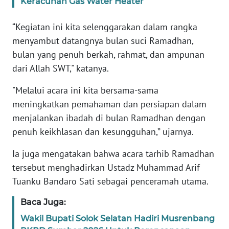
Keracunan Gas Water Heater
WN
“Kegiatan ini kita selenggarakan dalam rangka
BANTEN
menyambut datangnya bulan suci Ramadhan,
bulan yang penuh berkah, rahmat, dan ampunan
WN
dari Allah SWT," katanya.
NTT
"Melalui acara ini kita bersama-sama
WN
meningkatkan pemahaman dan persiapan dalam
KEPRI
menjalankan ibadah di bulan Ramadhan dengan
penuh keikhlasan dan kesungguhan,” ujarnya.
WN
PAPUA
Ia juga mengatakan bahwa acara tarhib Ramadhan
tersebut menghadirkan Ustadz Muhammad Arif
WN
Tuanku Bandaro Sati sebagai penceramah utama.
PAPUA
BARAT
Baca Juga:
Wakil Bupati Solok Selatan Hadiri Musrenbang
WN