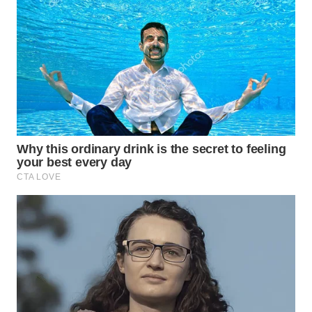
Wahana
Media
Group
WAHANA
NEWS
WAHANA
TANI
WAHANA
ADVOKAT
WAHANA
INFRASTRUKTUR
WAHANA