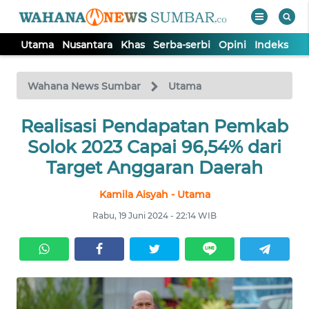
Utama
Nusantara
Khas
Serba-serbi
Opini
Indeks
WAHANA
Tutup
TV
Wahana News Sumbar
Utama
UTAMA
Realisasi Pendapatan Pemkab
Solok 2023 Capai 96,54% dari
NUSANTARA
Target Anggaran Daerah
Kamila Aisyah - Utama
KHAS
Rabu, 19 Juni 2024 - 22:14 WIB
SERBA-
SERBI
OPINI