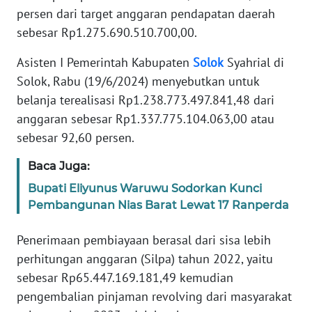
persen dari target anggaran pendapatan daerah
REDAKSI
sebesar Rp1.275.690.510.700,00.
KARIR
Asisten I Pemerintah Kabupaten
Solok
Syahrial di
Solok, Rabu (19/6/2024) menyebutkan untuk
DISCLAIMER
belanja terealisasi Rp1.238.773.497.841,48 dari
anggaran sebesar Rp1.337.775.104.063,00 atau
Wahana
News
sebesar 92,60 persen.
Regional
Baca Juga:
WN
Bupati Eliyunus Waruwu Sodorkan Kunci
SUMUT
Pembangunan Nias Barat Lewat 17 Ranperda
WN
Penerimaan pembiayaan berasal dari sisa lebih
JAKARTA
perhitungan anggaran (Silpa) tahun 2022, yaitu
sebesar Rp65.447.169.181,49 kemudian
WN
pengembalian pinjaman revolving dari masyarakat
JABAR