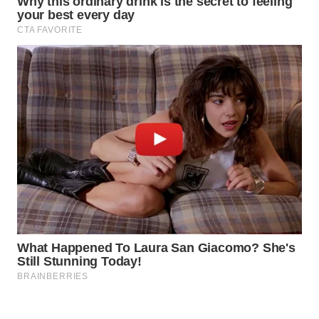
WAHANA
SPORT
WAHANA
UMKM
WAHANA
SELEB
WAHANA
PERSONA
WAHANA
OTOMOTIF
WAHANA
HEALTH