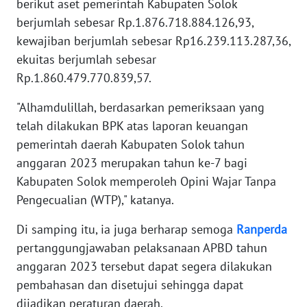
berikut aset pemerintah Kabupaten Solok
RIAU
berjumlah sebesar Rp.1.876.718.884.126,93,
kewajiban berjumlah sebesar Rp16.239.113.287,36,
WN
SERAMBI
ekuitas berjumlah sebesar
Rp.1.860.479.770.839,57.
WN
JAMBI
"Alhamdulillah, berdasarkan pemeriksaan yang
telah dilakukan BPK atas laporan keuangan
WN
pemerintah daerah Kabupaten Solok tahun
SULTRA
anggaran 2023 merupakan tahun ke-7 bagi
Kabupaten Solok memperoleh Opini Wajar Tanpa
WN
Pengecualian (WTP)," katanya.
NTB
Di samping itu, ia juga berharap semoga
Ranperda
WN
pertanggungjawaban pelaksanaan APBD tahun
SULTENG
anggaran 2023 tersebut dapat segera dilakukan
pembahasan dan disetujui sehingga dapat
WN
dijadikan peraturan daerah.