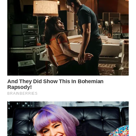
WN
MALUKU
WN
MALUT
WN
DAIRI
WN
DANAU
TOBA
WN
NIAS
WN