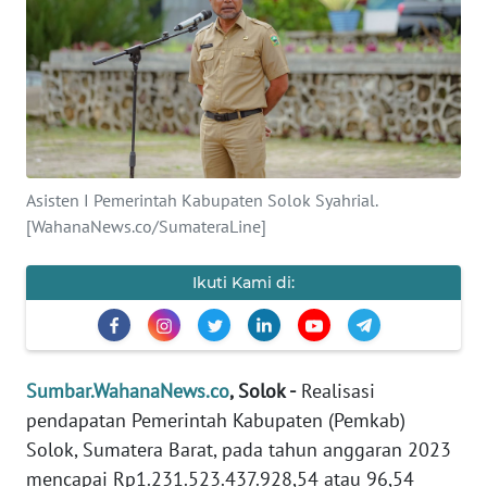
Informasi
INDEKS
BERITA
KONTAK
KAMI
Asisten I Pemerintah Kabupaten Solok Syahrial.
[WahanaNews.co/SumateraLine]
INFO
IKLAN
Ikuti Kami di:
TENTANG
KAMI
Sumbar.WahanaNews.co
, Solok -
Realisasi
PEDOMAN
pendapatan Pemerintah Kabupaten (Pemkab)
MEDIA
Solok, Sumatera Barat, pada tahun anggaran 2023
SIBER
mencapai Rp1.231.523.437.928,54 atau 96,54