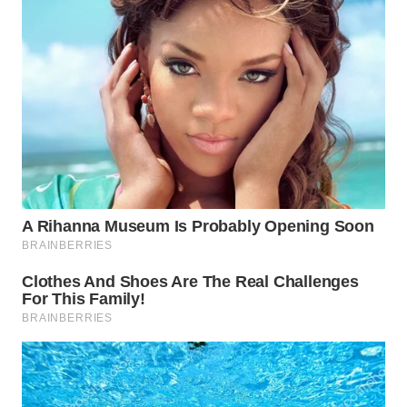
SURABAYA
WN
NATUNA
WN
BINTAN
WN
MANDALIKA
WN
LIKUPANG
WN
LABUANBAJO
WN
BORNEO