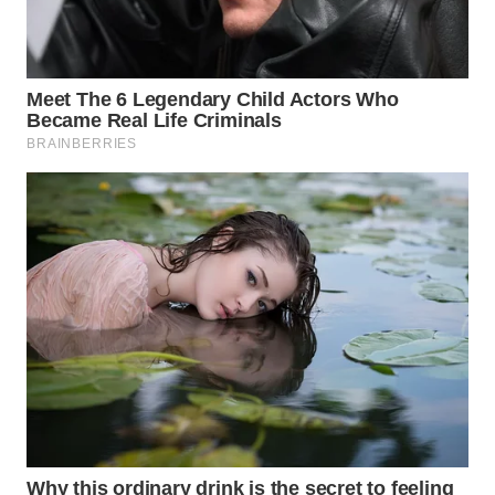
WN
INDRAMAYU
WN
KUNINGAN
WN
MAJALENGKA
WN
SUBANG
WN
SUKABUMI
WN
PURWAKARTA