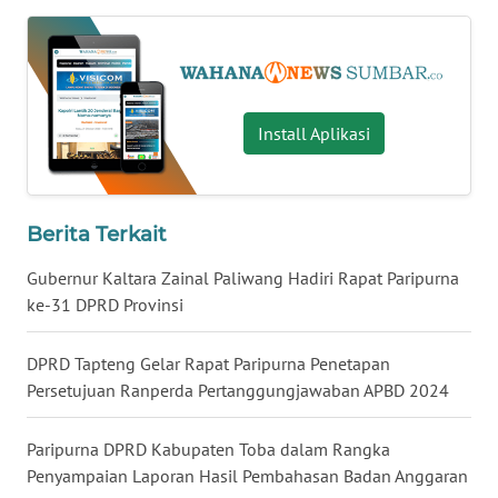
WN
NUSANTARA
Install Aplikasi
WN
JOGJA
WN
Berita Terkait
JATIM
Gubernur Kaltara Zainal Paliwang Hadiri Rapat Paripurna
WN
ke-31 DPRD Provinsi
BALI
DPRD Tapteng Gelar Rapat Paripurna Penetapan
WN
Persetujuan Ranperda Pertanggungjawaban APBD 2024
KALBAR
Paripurna DPRD Kabupaten Toba dalam Rangka
WN
Penyampaian Laporan Hasil Pembahasan Badan Anggaran
KALTENG