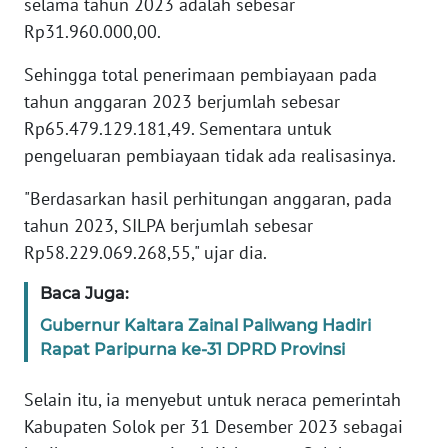
selama tahun 2023 adalah sebesar
Rp31.960.000,00.
WN
BANTEN
Sehingga total penerimaan pembiayaan pada
tahun anggaran 2023 berjumlah sebesar
WN
Rp65.479.129.181,49. Sementara untuk
NTT
pengeluaran pembiayaan tidak ada realisasinya.
WN
"Berdasarkan hasil perhitungan anggaran, pada
KEPRI
tahun 2023, SILPA berjumlah sebesar
Rp58.229.069.268,55," ujar dia.
WN
PAPUA
Baca Juga:
Gubernur Kaltara Zainal Paliwang Hadiri
WN
Rapat Paripurna ke-31 DPRD Provinsi
PAPUA
BARAT
Selain itu, ia menyebut untuk neraca pemerintah
Kabupaten Solok per 31 Desember 2023 sebagai
WN