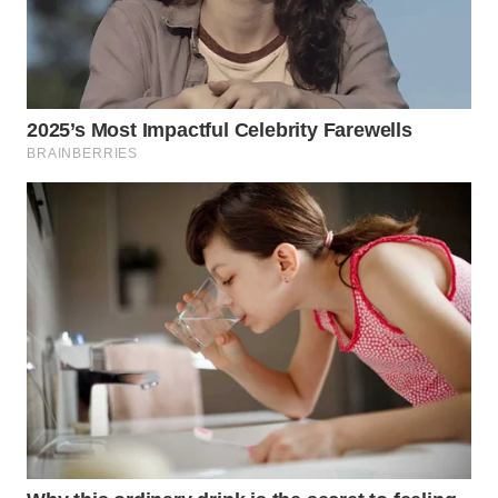
KONSUMEN
WAHANA
LISTRIK
WAHANA
TRAVEL
WAHANA
TV
WAHANANEWS
ID
WAHANANEWS
CO ID
WAHANANEWS
NET