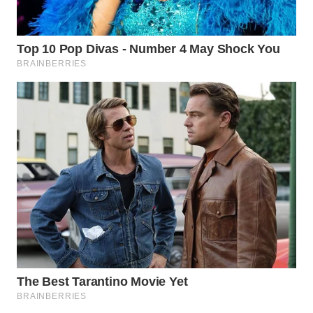
WN
TAPANULI
TENGAH
WN DELI
SERDANG
WN
TEBING
TINGGI
WN
PAKPAK
WN
KARAWANG
WN