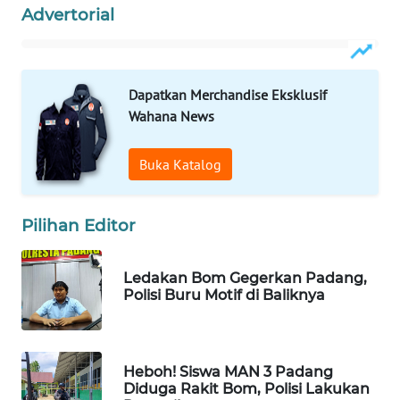
Advertorial
WAHANA
DESA
WISATA
Dapatkan Merchandise Eksklusif
Wahana News
LAPAK
WAHANA
Buka Katalog
Wahana
Network
Pilihan Editor
KONSUMEN
LISTRIK
Ledakan Bom Gegerkan Padang,
Polisi Buru Motif di Baliknya
MASYARAKAT
KELISTRIKAN
Heboh! Siswa MAN 3 Padang
WALINKI
Diduga Rakit Bom, Polisi Lakukan