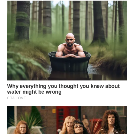
BEKASI
WN
BOGOR
WN
DEPOK
WN
TAPANULI
UTARA
WN
SAMOSIR
WN
PADANG
LAWAS