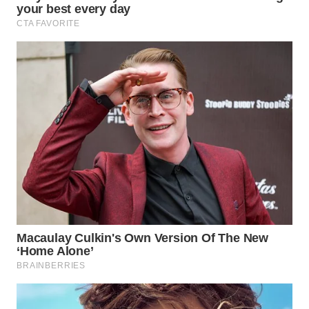
WN
PRIANGAN
TIMUR
WN
SEMARANG
WN
SOLO
WN
BOROBUDUR
WN
MADURA
WN