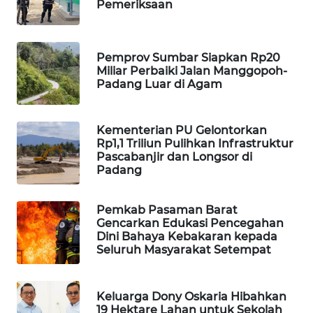
ID
Pemeriksaan
MAWAKA
ID
Pemprov Sumbar Siapkan Rp20
Miliar Perbaiki Jalan Manggopoh-
Padang Luar di Agam
MARTABAT
NET
Kementerian PU Gelontorkan
Rp1,1 Triliun Pulihkan Infrastruktur
PLN
Pascabanjir dan Longsor di
WATCH
Padang
MKLI
Pemkab Pasaman Barat
Gencarkan Edukasi Pencegahan
LPKKI
Dini Bahaya Kebakaran kepada
Seluruh Masyarakat Setempat
LKKI
Keluarga Dony Oskaria Hibahkan
KOPEKLIN
19 Hektare Lahan untuk Sekolah