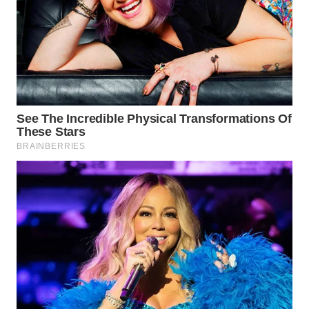
LANGKAT
WN
TAPANULI
SELATAN
WN
TANJUNG
LESUNG
WN
KARO
WN
SIMALUNGUN
WN
LABUHANBATU