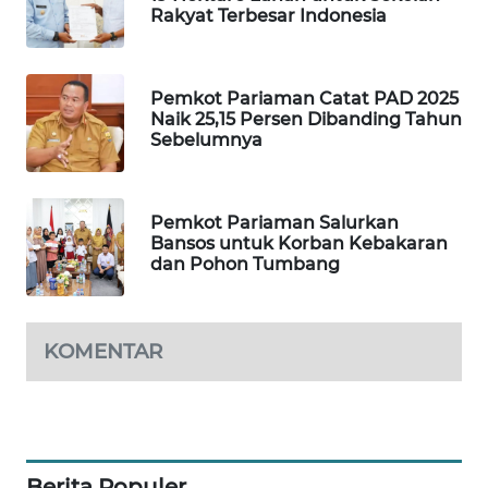
Rakyat Terbesar Indonesia
PORTAL
KONSUMEN
Pemkot Pariaman Catat PAD 2025
Naik 25,15 Persen Dibanding Tahun
FORWAMKI
Sebelumnya
ALPERKLINAS
Pemkot Pariaman Salurkan
Bansos untuk Korban Kebakaran
FORJASIDA
dan Pohon Tumbang
TAMBANG
NEWS
KOMENTAR
SITUNGIR
NEWS
SIDIKALANG
Berita Populer
NEWS