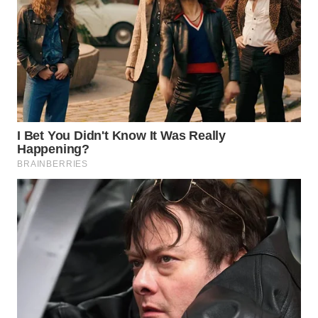
WN
SUMEDANG
WN
CIANJUR
WN
KEPULAUAN
SERIBU
WN
TANGERANG
WN
BINJAI
WN
CIREBON