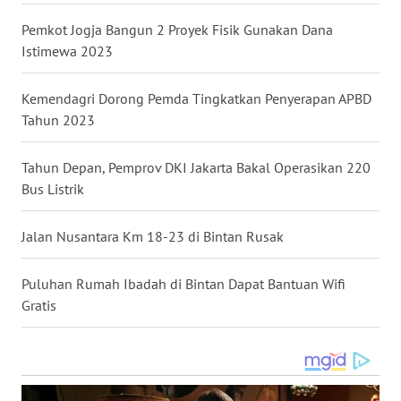
Pemkot Jogja Bangun 2 Proyek Fisik Gunakan Dana
WN
Istimewa 2023
KALTARA
Kemendagri Dorong Pemda Tingkatkan Penyerapan APBD
WN
Tahun 2023
KALSEL
Tahun Depan, Pemprov DKI Jakarta Bakal Operasikan 220
WN
Bus Listrik
KALTIM
Jalan Nusantara Km 18-23 di Bintan Rusak
WN
SULSEL
Puluhan Rumah Ibadah di Bintan Dapat Bantuan Wifi
Gratis
WN
GORONTALO
WN
SULUT