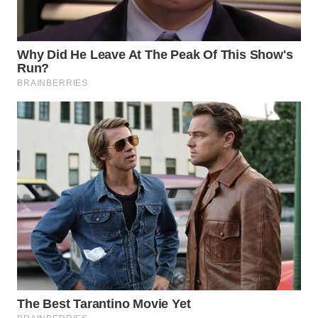
WN
INDRAMAYU
WN
KUNINGAN
WN
MAJALENGKA
WN
SUBANG
WN
SUKABUMI
WN
PURWAKARTA