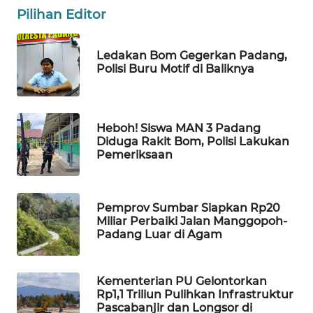
ID
Pilihan Editor
MAWAKA
Ledakan Bom Gegerkan Padang,
ID
Polisi Buru Motif di Baliknya
MARTABAT
NET
Heboh! Siswa MAN 3 Padang
Diduga Rakit Bom, Polisi Lakukan
PLN
Pemeriksaan
WATCH
MKLI
Pemprov Sumbar Siapkan Rp20
Miliar Perbaiki Jalan Manggopoh-
LPKKI
Padang Luar di Agam
LKKI
Kementerian PU Gelontorkan
Rp1,1 Triliun Pulihkan Infrastruktur
KOPEKLIN
Pascabanjir dan Longsor di