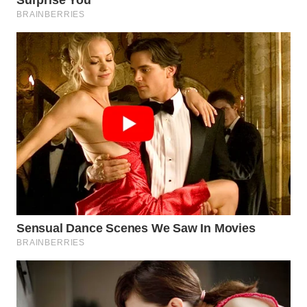
KONSUMEN
WAHANA
LISTRIK
WAHANA
TRAVEL
WAHANA
TV
WAHANANEWS
ID
WAHANANEWS
CO ID
WAHANANEWS
NET