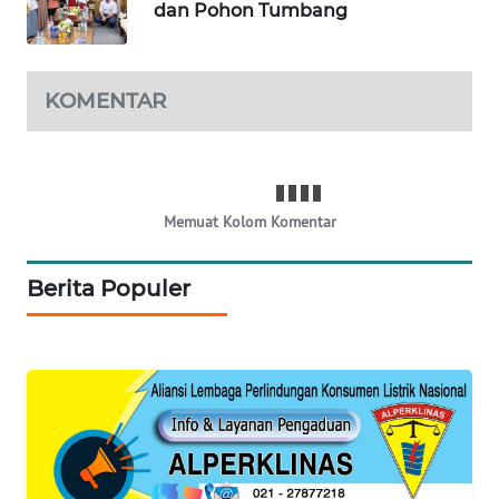
dan Pohon Tumbang
SIBARAGAS
NEWS
KOMENTAR
METRO
SIANTAR
NEWS
Memuat Kolom Komentar
METRO
MEDAN
Berita Populer
NEWS
METRO
JAKARTA
NEWS
KRT
NEWS