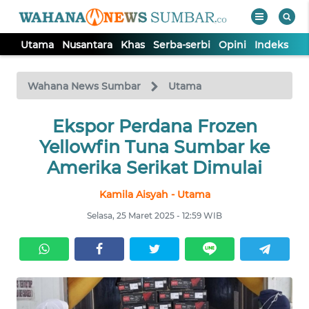
Utama
Nusantara
Khas
Serba-serbi
Opini
Indeks
WAHANA
Tutup
TV
Wahana News Sumbar
Utama
UTAMA
Ekspor Perdana Frozen
Yellowfin Tuna Sumbar ke
NUSANTARA
Amerika Serikat Dimulai
Kamila Aisyah - Utama
KHAS
Selasa, 25 Maret 2025 - 12:59 WIB
SERBA-
SERBI
OPINI