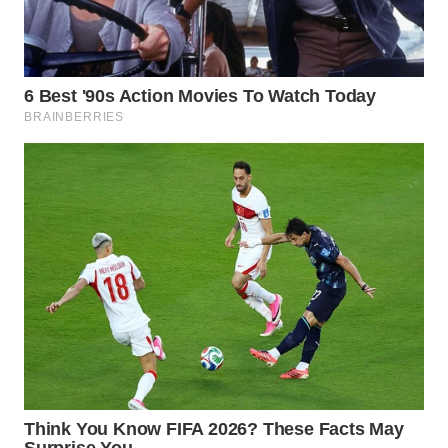
Wahana
Media
Group
WAHANA
NEWS
WAHANA
TANI
WAHANA
ADVOKAT
WAHANA
INFRASTRUKTUR
WAHANA