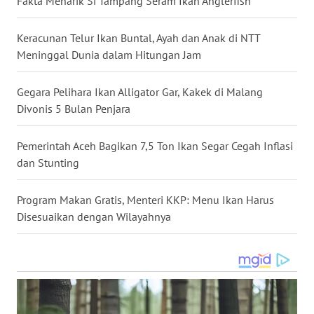
Fakta Menarik Si Tampang Seram Ikan Anglerfish
WN
Keracunan Telur Ikan Buntal, Ayah dan Anak di NTT
KALTARA
Meninggal Dunia dalam Hitungan Jam
WN
Gegara Pelihara Ikan Alligator Gar, Kakek di Malang
KALSEL
Divonis 5 Bulan Penjara
WN
Pemerintah Aceh Bagikan 7,5 Ton Ikan Segar Cegah Inflasi
KALTIM
dan Stunting
WN
Program Makan Gratis, Menteri KKP: Menu Ikan Harus
SULSEL
Disesuaikan dengan Wilayahnya
WN
GORONTALO
WN
SULUT