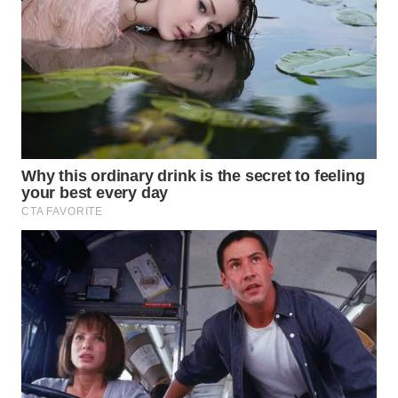
SURABAYA
WN
NATUNA
WN
BINTAN
WN
MANDALIKA
WN
LIKUPANG
WN
LABUANBAJO
WN
BORNEO