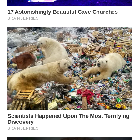
WN
TAPANULI
TENGAH
WN DELI
SERDANG
WN
TEBING
TINGGI
WN
PAKPAK
WN
KARAWANG
WN