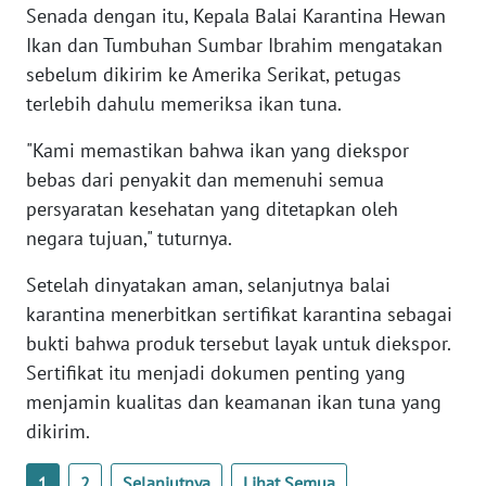
RIAU
Senada dengan itu, Kepala Balai Karantina Hewan
Ikan dan Tumbuhan Sumbar Ibrahim mengatakan
WN
sebelum dikirim ke Amerika Serikat, petugas
SERAMBI
terlebih dahulu memeriksa ikan tuna.
WN
"Kami memastikan bahwa ikan yang diekspor
JAMBI
bebas dari penyakit dan memenuhi semua
persyaratan kesehatan yang ditetapkan oleh
WN
negara tujuan," tuturnya.
SULTRA
Setelah dinyatakan aman, selanjutnya balai
WN
karantina menerbitkan sertifikat karantina sebagai
NTB
bukti bahwa produk tersebut layak untuk diekspor.
Sertifikat itu menjadi dokumen penting yang
WN
menjamin kualitas dan keamanan ikan tuna yang
SULTENG
dikirim.
WN
1
2
Selanjutnya
Lihat Semua