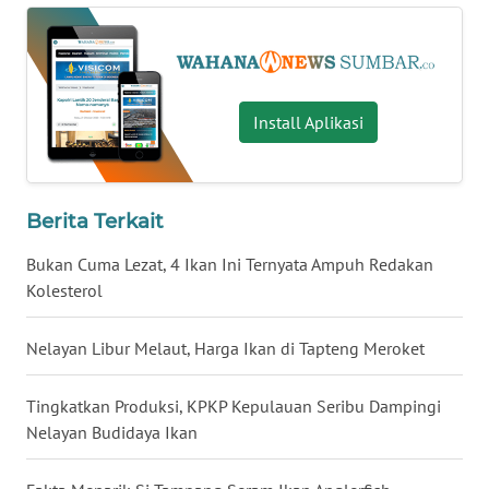
WN
NUSANTARA
Install Aplikasi
WN
JOGJA
WN
Berita Terkait
JATIM
Bukan Cuma Lezat, 4 Ikan Ini Ternyata Ampuh Redakan
Kolesterol
WN
BALI
Nelayan Libur Melaut, Harga Ikan di Tapteng Meroket
WN
KALBAR
Tingkatkan Produksi, KPKP Kepulauan Seribu Dampingi
Nelayan Budidaya Ikan
WN
KALTENG