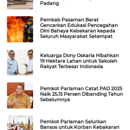
Padang
PORTAL
KONSUMEN
Pemkab Pasaman Barat
Gencarkan Edukasi Pencegahan
Dini Bahaya Kebakaran kepada
FORWAMKI
Seluruh Masyarakat Setempat
ALPERKLINAS
Keluarga Dony Oskaria Hibahkan
19 Hektare Lahan untuk Sekolah
FORJASIDA
Rakyat Terbesar Indonesia
TAMBANG
NEWS
Pemkot Pariaman Catat PAD 2025
Naik 25,15 Persen Dibanding Tahun
Sebelumnya
SITUNGIR
NEWS
Pemkot Pariaman Salurkan
SIDIKALANG
Bansos untuk Korban Kebakaran
NEWS