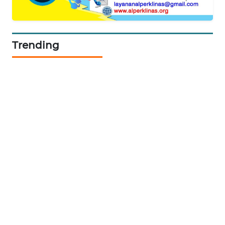
KARING
NEWS
Trending
JURNAL
MARITIM
HUMBANG
NEWS
GARONGGANG
NEWS
FISUELRI
ID
ENERGI
NEWS