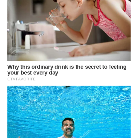
WAHANA
SPORT
WAHANA
UMKM
WAHANA
SELEB
WAHANA
PERSONA
WAHANA
OTOMOTIF
WAHANA
HEALTH