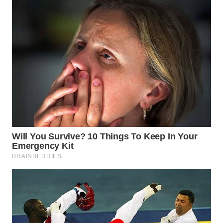
BEKASI
WN
BOGOR
WN
DEPOK
WN
TAPANULI
UTARA
WN
SAMOSIR
WN
PADANG
LAWAS