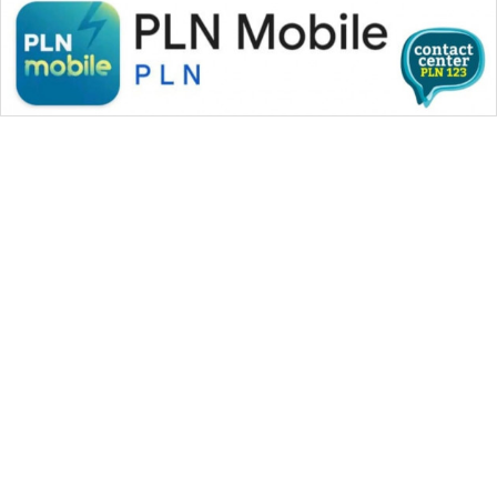
WAHANA MEDIA GROUP
|
|
|
WAHANA NEWS co
WAHANA TANI
WAHANA ADVOKAT
|
|
WAHANA INFRASTRUKTUR
WAHANA KONSUMEN
|
|
|
WAHANA LISTRIK
WAHANA TRAVEL
WAHANA TV
|
|
|
WAHANANEWS id
WAHANANEWS CO ID
WAHANANEWS NET