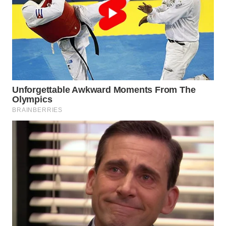
WN
SUMEDANG
WN
CIANJUR
WN
KEPULAUAN
SERIBU
WN
TANGERANG
WN
BINJAI
WN
CIREBON