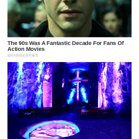
LANGKAT
WN
TAPANULI
SELATAN
WN
TANJUNG
LESUNG
WN
KARO
WN
SIMALUNGUN
WN
LABUHANBATU