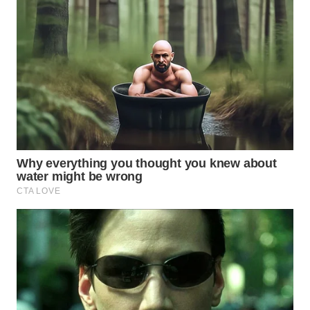
WN
MALUKU
WN
MALUT
WN
DAIRI
WN
DANAU
TOBA
WN
NIAS
WN