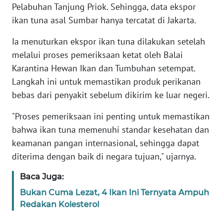
Pelabuhan Tanjung Priok. Sehingga, data ekspor
ikan tuna asal Sumbar hanya tercatat di Jakarta.
WN
BANTEN
Ia menuturkan ekspor ikan tuna dilakukan setelah
melalui proses pemeriksaan ketat oleh Balai
WN
NTT
Karantina Hewan Ikan dan Tumbuhan setempat.
Langkah ini untuk memastikan produk perikanan
WN
bebas dari penyakit sebelum dikirim ke luar negeri.
KEPRI
"Proses pemeriksaan ini penting untuk memastikan
bahwa ikan tuna memenuhi standar kesehatan dan
WN
PAPUA
keamanan pangan internasional, sehingga dapat
diterima dengan baik di negara tujuan," ujarnya.
WN
Baca Juga:
PAPUA
BARAT
Bukan Cuma Lezat, 4 Ikan Ini Ternyata Ampuh
Redakan Kolesterol
WN