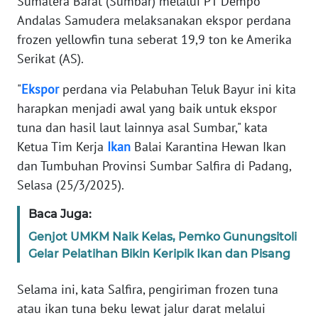
Sumatera Barat (Sumbar) melalui PT Dempo
REDAKSI
Andalas Samudera melaksanakan ekspor perdana
frozen yellowfin tuna seberat 19,9 ton ke Amerika
KARIR
Serikat (AS).
"
Ekspor
perdana via Pelabuhan Teluk Bayur ini kita
DISCLAIMER
harapkan menjadi awal yang baik untuk ekspor
Wahana
tuna dan hasil laut lainnya asal Sumbar," kata
News
Ketua Tim Kerja
Ikan
Balai Karantina Hewan Ikan
Regional
dan Tumbuhan Provinsi Sumbar Salfira di Padang,
Selasa (25/3/2025).
WN
SUMUT
Baca Juga:
Genjot UMKM Naik Kelas, Pemko Gunungsitoli
WN
Gelar Pelatihan Bikin Keripik Ikan dan Pisang
JAKARTA
Selama ini, kata Salfira, pengiriman frozen tuna
WN
atau ikan tuna beku lewat jalur darat melalui
JABAR