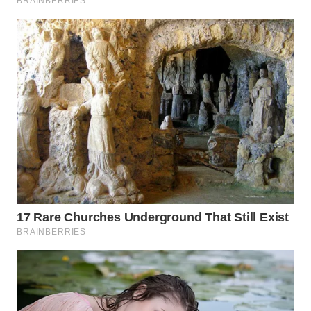
WN
PRIANGAN
TIMUR
WN
SEMARANG
WN
SOLO
WN
BOROBUDUR
WN
MADURA
WN