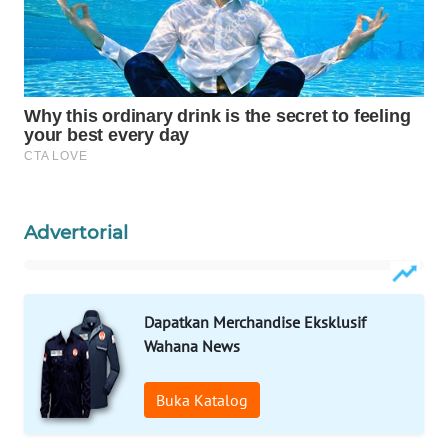
WAHANA
DESA
WISATA
LAPAK
WAHANA
Wahana
Advertorial
Network
KONSUMEN
LISTRIK
Dapatkan Merchandise Eksklusif
Wahana News
MASYARAKAT
KELISTRIKAN
Buka Katalog
WALINKI