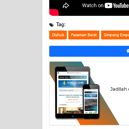
WN
NUSANTARA
Tag:
WN
JOGJA
Dishub
Pasaman Barat
Simpang Emp
WN
JATIM
WN
BALI
Jadilah
WN
KALBAR
WN
KALTENG