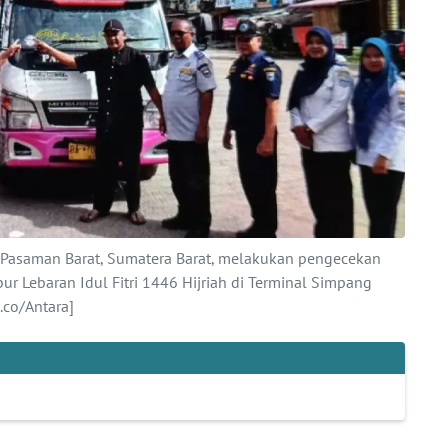
Pasaman Barat, Sumatera Barat, melakukan pengecekan
r Lebaran Idul Fitri 1446 Hijriah di Terminal Simpang
co/Antara]