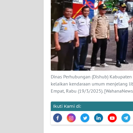
KARIR
DISCLAIMER
Wahana
News
Regional
WN
SUMUT
Dinas Perhubungan (Dishub) Kabupaten 
kelaikan kendaraan umum menjelang libu
Empat, Rabu (19/3/2025). [WahanaNews.
WN
JAKARTA
Ikuti Kami di:
WN
JABAR