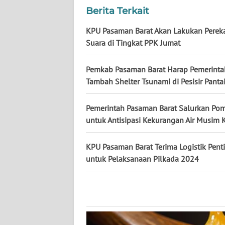
WN
Berita Terkait
KALTARA
KPU Pasaman Barat Akan Lakukan Perek
Suara di Tingkat PPK Jumat
WN
KALSEL
Pemkab Pasaman Barat Harap Pemerinta
WN
Tambah Shelter Tsunami di Pesisir Panta
KALTIM
Pemerintah Pasaman Barat Salurkan Po
WN
untuk Antisipasi Kekurangan Air Musim
SULSEL
KPU Pasaman Barat Terima Logistik Pent
WN
untuk Pelaksanaan Pilkada 2024
GORONTALO
WN
SULUT