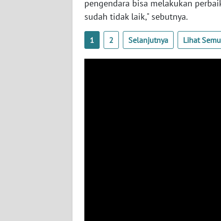
pengendara bisa melakukan perbai
WN
sudah tidak laik," sebutnya.
BABEL
1
2
Selanjutnya
Lihat Sem
WN
SUMBAR
WN
SUMSEL
WN
BENGKULU
WN
LAMPUNG
WN
JATENG