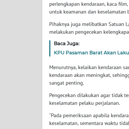
perlengkapan kendaraan, kaca film,
WN
untuk keamanan dan keselamatan b
SERAMBI
Pihaknya juga melibatkan Satuan L
WN
melakukan pengecekan kelengkapan
JAMBI
Baca Juga:
WN
KPU Pasaman Barat Akan Lakuk
SULTRA
Menurutnya, kelaikan kendaraan sa
WN
kendaraan akan meningkat, sehin
NTB
sangat penting.
WN
Pengecekan dilakukan agar tidak t
SULTENG
keselamatan pelaku perjalanan.
WN
"Pada pemeriksaan apabila kendar
SULBAR
keselamatan, sementara waktu tidak