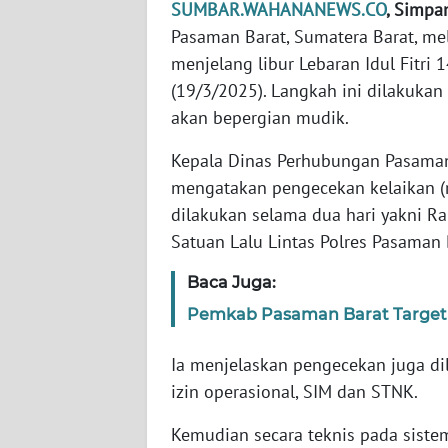
SUMBAR.WAHANANEWS.CO
, Simpa
WN
BANTEN
Pasaman Barat, Sumatera Barat, m
menjelang libur Lebaran Idul Fitri
WN
(19/3/2025). Langkah ini dilakuka
NTT
akan bepergian mudik.
WN
Kepala Dinas Perhubungan Pasaman
KEPRI
mengatakan pengecekan kelaikan (r
dilakukan selama dua hari yakni R
WN
Satuan Lalu Lintas Polres Pasaman 
PAPUA
Baca Juga:
WN
Pemkab Pasaman Barat Targetka
PAPUA
BARAT
Ia menjelaskan pengecekan juga dil
izin operasional, SIM dan STNK.
WN
RIAU
Kemudian secara teknis pada siste