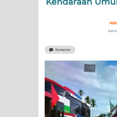
Kendaraan Umum
INDEKS
BERITA
Nab
KONTAK
Kamis
KAMI
Komentar
INFO
IKLAN
TENTANG
KAMI
PEDOMAN
MEDIA
SIBER
REDAKSI