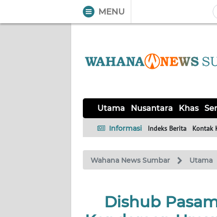
MENU
WAHANA
Tutup
TV
UTAMA
NUSANTARA
Utama
Nusantara
Khas
Ser
KHAS
Informasi
Indeks Berita
Kontak 
SERBA-
Wahana News Sumbar
Utama
SERBI
OPINI
Dishub Pasam
Informasi