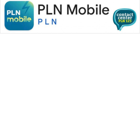
WAHANA MEDIA GROUP
|
|
|
WAHANA NEWS co
WAHANA TANI
WAHANA ADVOKAT
|
|
WAHANA INFRASTRUKTUR
WAHANA KONSUMEN
|
|
|
WAHANA LISTRIK
WAHANA TRAVEL
WAHANA TV
|
|
|
WAHANANEWS id
WAHANANEWS CO ID
WAHANANEWS NET