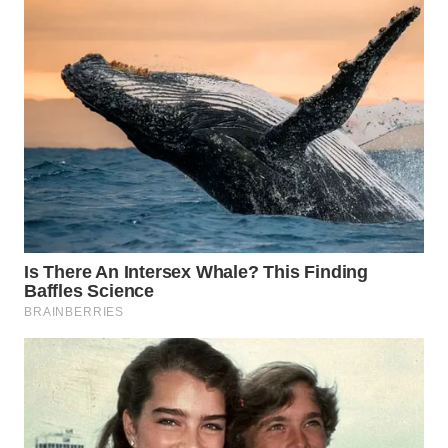
WN
MALUKU
WN
MALUT
WN
DAIRI
WN
DANAU
TOBA
WN
NIAS
WN