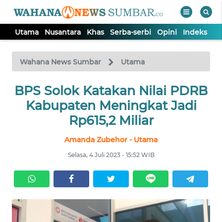
Utama
Nusantara
Khas
Serba-serbi
Opini
Indeks
WAHANA
Tutup
TV
Wahana News Sumbar
Utama
UTAMA
BPS Solok Katakan Nilai PDRB
Kabupaten Meningkat Jadi
NUSANTARA
Rp615,2 Miliar
Amanda Zubehor - Utama
KHAS
Selasa, 4 Juli 2023 - 15:52 WIB
SERBA-
SERBI
OPINI