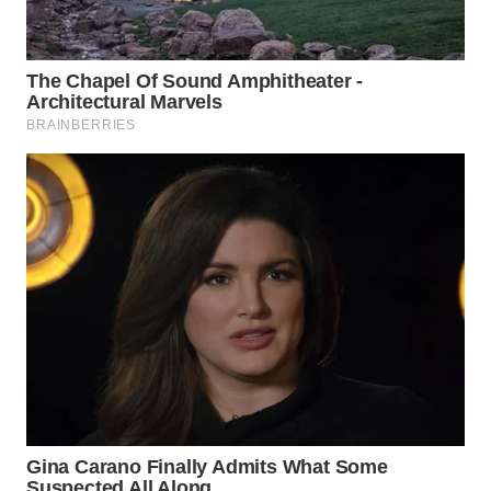
WN
TAPANULI
TENGAH
WN DELI
SERDANG
WN
TEBING
TINGGI
WN
PAKPAK
WN
KARAWANG
WN