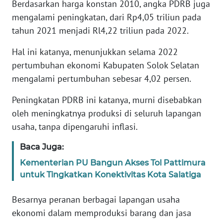
Berdasarkan harga konstan 2010, angka PDRB juga
mengalami peningkatan, dari Rp4,05 triliun pada
WN
tahun 2021 menjadi Rl4,22 triliun pada 2022.
BANTEN
Hal ini katanya, menunjukkan selama 2022
WN
pertumbuhan ekonomi Kabupaten Solok Selatan
NTT
mengalami pertumbuhan sebesar 4,02 persen.
WN
Peningkatan PDRB ini katanya, murni disebabkan
KEPRI
oleh meningkatnya produksi di seluruh lapangan
usaha, tanpa dipengaruhi inflasi.
WN
PAPUA
Baca Juga:
Kementerian PU Bangun Akses Tol Pattimura
WN
untuk Tingkatkan Konektivitas Kota Salatiga
PAPUA
BARAT
Besarnya peranan berbagai lapangan usaha
ekonomi dalam memproduksi barang dan jasa
WN