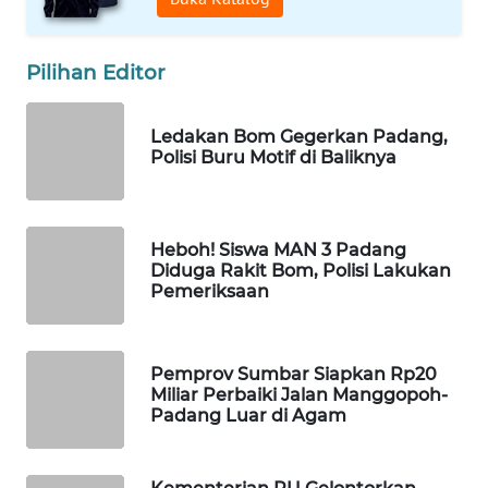
WAHANA
Pilihan Editor
DESA
WISATA
Ledakan Bom Gegerkan Padang,
LAPAK
Polisi Buru Motif di Baliknya
WAHANA
Wahana
Heboh! Siswa MAN 3 Padang
Network
Diduga Rakit Bom, Polisi Lakukan
Pemeriksaan
KONSUMEN
LISTRIK
Pemprov Sumbar Siapkan Rp20
MASYARAKAT
Miliar Perbaiki Jalan Manggopoh-
KELISTRIKAN
Padang Luar di Agam
WALINKI