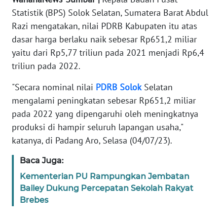
REDAKSI
Statistik (BPS) Solok Selatan, Sumatera Barat Abdul
Razi mengatakan, nilai PDRB Kabupaten itu atas
KARIR
dasar harga berlaku naik sebesar Rp651,2 miliar
yaitu dari Rp5,77 triliun pada 2021 menjadi Rp6,4
DISCLAIMER
triliun pada 2022.
"Secara nominal nilai
PDRB
Solok
Selatan
Wahana
News
mengalami peningkatan sebesar Rp651,2 miliar
Regional
pada 2022 yang dipengaruhi oleh meningkatnya
produksi di hampir seluruh lapangan usaha,"
WN
katanya, di Padang Aro, Selasa (04/07/23).
SUMUT
Baca Juga:
WN
Kementerian PU Rampungkan Jembatan
JAKARTA
Bailey Dukung Percepatan Sekolah Rakyat
Brebes
WN
JABAR