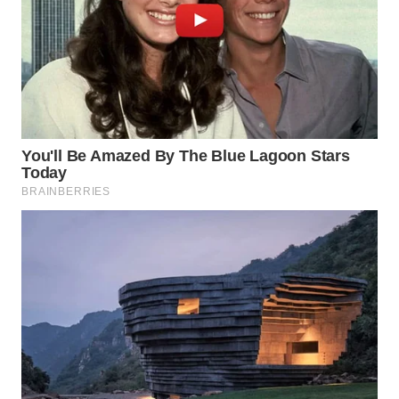
LANGKAT
WN
TAPANULI
SELATAN
WN
TANJUNG
LESUNG
WN
KARO
WN
SIMALUNGUN
WN
LABUHANBATU