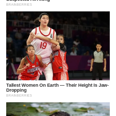
BEKASI
WN
BOGOR
WN
DEPOK
WN
TAPANULI
UTARA
WN
SAMOSIR
WN
PADANG
LAWAS