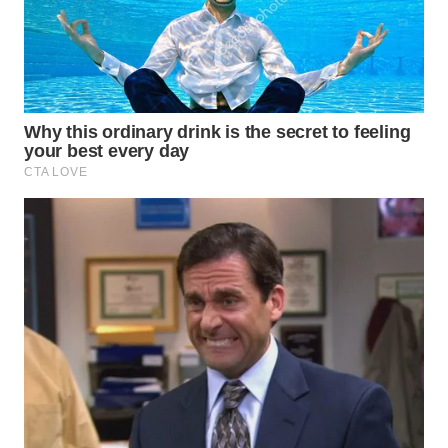
WN
INDRAMAYU
WN
KUNINGAN
WN
MAJALENGKA
WN
SUBANG
WN
SUKABUMI
WN
PURWAKARTA