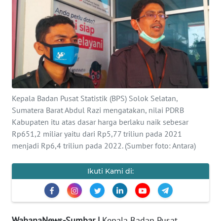
Informasi
INDEKS
BERITA
KONTAK
KAMI
Kepala Badan Pusat Statistik (BPS) Solok Selatan,
Sumatera Barat Abdul Razi mengatakan, nilai PDRB
INFO
IKLAN
Kabupaten itu atas dasar harga berlaku naik sebesar
Rp651,2 miliar yaitu dari Rp5,77 triliun pada 2021
menjadi Rp6,4 triliun pada 2022. (Sumber foto: Antara)
TENTANG
KAMI
Ikuti Kami di:
PEDOMAN
MEDIA
SIBER
WahanaNews-Sumbar |
Kepala Badan Pusat