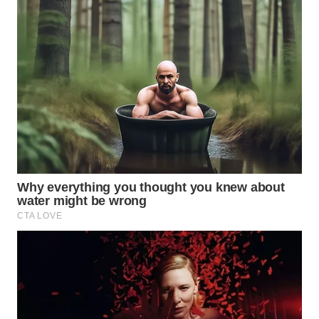
KONSUMEN
WAHANA
LISTRIK
WAHANA
TRAVEL
WAHANA
TV
WAHANANEWS
ID
WAHANANEWS
CO ID
WAHANANEWS
NET