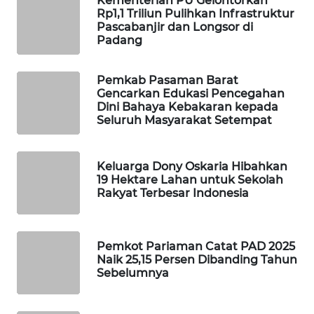
Kementerian PU Gelontorkan
ID
Rp1,1 Triliun Pulihkan Infrastruktur
Pascabanjir dan Longsor di
Padang
MAWAKA
ID
Pemkab Pasaman Barat
MARTABAT
Gencarkan Edukasi Pencegahan
Dini Bahaya Kebakaran kepada
NET
Seluruh Masyarakat Setempat
PLN
WATCH
Keluarga Dony Oskaria Hibahkan
19 Hektare Lahan untuk Sekolah
Rakyat Terbesar Indonesia
MKLI
LPKKI
Pemkot Pariaman Catat PAD 2025
Naik 25,15 Persen Dibanding Tahun
LKKI
Sebelumnya
KOPEKLIN