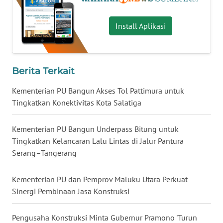
WN
Install Aplikasi
NUSANTARA
WN
Berita Terkait
JOGJA
Kementerian PU Bangun Akses Tol Pattimura untuk
WN
Tingkatkan Konektivitas Kota Salatiga
JATIM
Kementerian PU Bangun Underpass Bitung untuk
WN
Tingkatkan Kelancaran Lalu Lintas di Jalur Pantura
BALI
Serang–Tangerang
WN
Kementerian PU dan Pemprov Maluku Utara Perkuat
KALBAR
Sinergi Pembinaan Jasa Konstruksi
WN
Pengusaha Konstruksi Minta Gubernur Pramono 'Turun
KALTENG