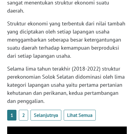
RIAU
sangat menentukan struktur ekonomi suatu
daerah.
WN
Struktur ekonomi yang terbentuk dari nilai tambah
SERAMBI
yang diciptakan oleh setiap lapangan usaha
menggambarkan seberapa besar ketergantungan
WN
JAMBI
suatu daerah terhadap kemampuan berproduksi
dari setiap lapangan usaha.
WN
SULTRA
Selama lima tahun terakhir (2018-2022) struktur
perekonomian Solok Selatan didominasi oleh lima
WN
kategori lapangan usaha yaitu pertama pertanian
NTB
kehutanan dan perikanan, kedua pertambangan
dan penggalian.
WN
SULTENG
1
2
Selanjutnya
Lihat Semua
WN