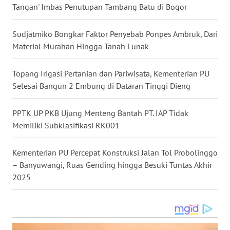
Tangan' Imbas Penutupan Tambang Batu di Bogor
WN
Sudjatmiko Bongkar Faktor Penyebab Ponpes Ambruk, Dari
KALTARA
Material Murahan Hingga Tanah Lunak
WN
KALSEL
Topang Irigasi Pertanian dan Pariwisata, Kementerian PU
Selesai Bangun 2 Embung di Dataran Tinggi Dieng
WN
KALTIM
PPTK UP PKB Ujung Menteng Bantah PT. IAP Tidak
Memiliki Subklasifikasi RK001
WN
SULSEL
Kementerian PU Percepat Konstruksi Jalan Tol Probolinggo
– Banyuwangi, Ruas Gending hingga Besuki Tuntas Akhir
WN
2025
GORONTALO
WN
SULUT