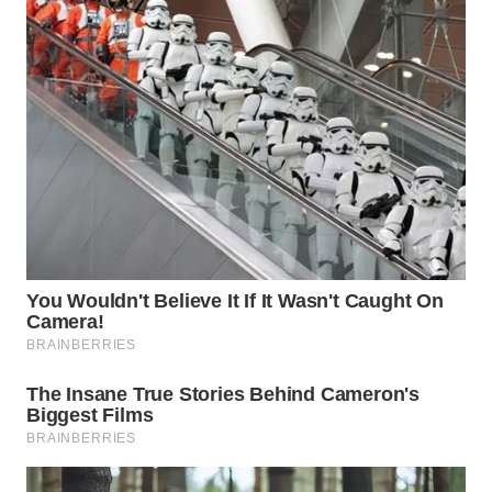
Wahana
Media
Group
WAHANA
NEWS
WAHANA
TANI
WAHANA
ADVOKAT
WAHANA
INFRASTRUKTUR
WAHANA