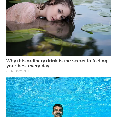
WN
SUMEDANG
WN
CIANJUR
WN
KEPULAUAN
SERIBU
WN
TANGERANG
WN
BINJAI
WN
CIREBON