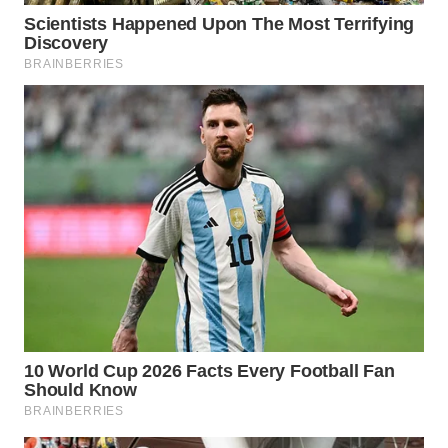
SURABAYA
WN
NATUNA
WN
BINTAN
WN
MANDALIKA
WN
LIKUPANG
WN
LABUANBAJO
WN
BORNEO