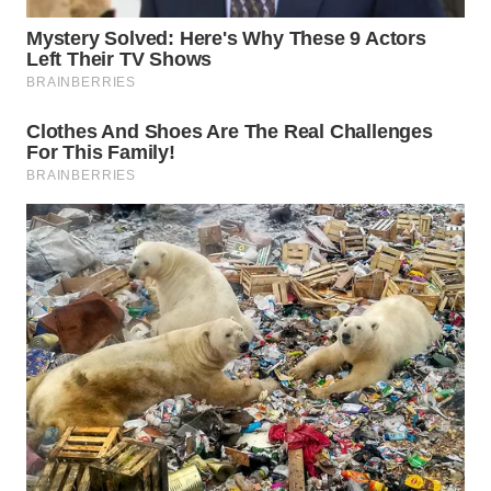
WN
PRIANGAN
TIMUR
WN
SEMARANG
WN
SOLO
WN
BOROBUDUR
WN
MADURA
WN