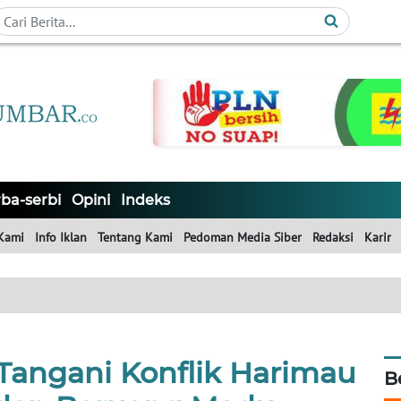
ba-serbi
Opini
Indeks
Kami
Info Iklan
Tentang Kami
Pedoman Media Siber
Redaksi
Karir
angani Konflik Harimau
B