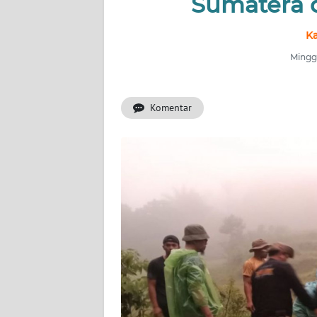
Sumatera 
INDEKS
Ka
BERITA
Minggu
KONTAK
KAMI
Komentar
INFO
IKLAN
TENTANG
KAMI
PEDOMAN
MEDIA
SIBER
REDAKSI