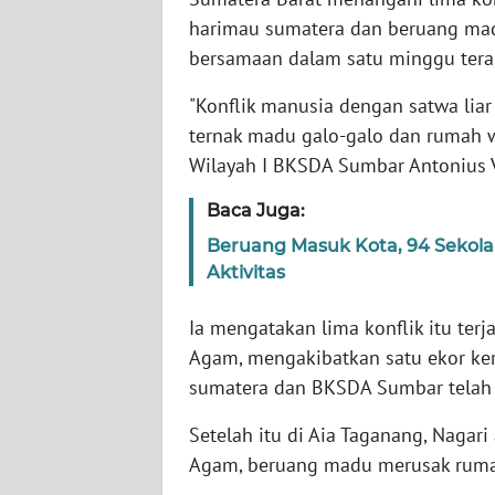
WN
harimau sumatera dan beruang ma
BANTEN
bersamaan dalam satu minggu terak
WN
"Konflik manusia dengan satwa liar
NTT
ternak madu galo-galo dan rumah wa
Wilayah I BKSDA Sumbar Antonius V
WN
KEPRI
Baca Juga:
Beruang Masuk Kota, 94 Sekola
WN
Aktivitas
PAPUA
Ia mengatakan lima konflik itu ter
WN
Agam, mengakibatkan satu ekor ke
PAPUA
BARAT
sumatera dan BKSDA Sumbar telah 
Setelah itu di Aia Taganang, Nagar
WN
Agam, beruang madu merusak rumah
RIAU