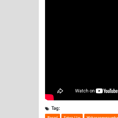
WN
BABEL
WN
SUMBAR
WN
SUMSEL
WN
BENGKULU
WN
LAMPUNG
WN
Tag:
JATENG
Pagari
Satwa Liar
Wahananewssumba