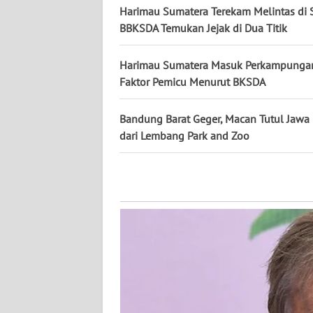
WN
Harimau Sumatera Terekam Melintas di S
KALTARA
BBKSDA Temukan Jejak di Dua Titik
WN
Harimau Sumatera Masuk Perkampungan,
KALSEL
Faktor Pemicu Menurut BKSDA
WN
Bandung Barat Geger, Macan Tutul Jawa
KALTIM
dari Lembang Park and Zoo
WN
SULSEL
WN
GORONTALO
WN
SULUT