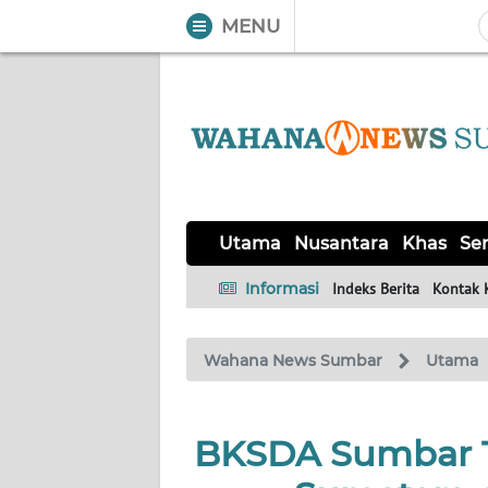
MENU
WAHANA
Tutup
TV
UTAMA
NUSANTARA
Utama
Nusantara
Khas
Ser
KHAS
Informasi
Indeks Berita
Kontak 
SERBA-
Wahana News Sumbar
Utama
SERBI
OPINI
BKSDA Sumbar T
Informasi