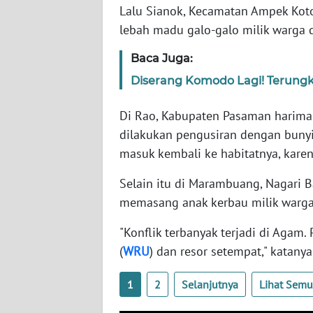
Lalu Sianok, Kecamatan Ampek Ko
WN
lebah madu galo-galo milik warga 
SERAMBI
Baca Juga:
WN
Diserang Komodo Lagi! Terungk
JAMBI
Di Rao, Kabupaten Pasaman harima
WN
dilakukan pengusiran dengan bunyi
SULTRA
masuk kembali ke habitatnya, karena
WN
Selain itu di Marambuang, Nagari 
NTB
memasang anak kerbau milik warga
WN
"Konflik terbanyak terjadi di Agam
SULTENG
(
WRU
) dan resor setempat," katanya
WN
1
2
Selanjutnya
Lihat Sem
SULBAR