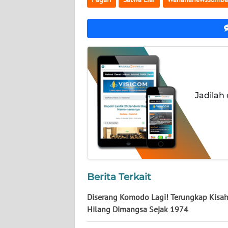
WN
NUSANTARA
WN
JOGJA
WN
JATIM
Jadilah
WN
BALI
WN
KALBAR
Berita Terkait
Diserang Komodo Lagi! Terungkap Kisah
WN
KALTENG
Hilang Dimangsa Sejak 1974