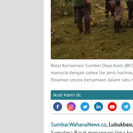
KARIR
DISCLAIMER
Wahana
News
Regional
Balai Konservasi Sumber Daya Alam (BKS
WN
manusia dengan satwa liar jenis harim
SUMUT
Pasaman secara bersamaan dalam satu m
WN
Ikuti Kami di:
JAKARTA
WN
JABAR
Sumbar.WahanaNews.co
, Lubukbas
Sumatera Barat menangani lima konf