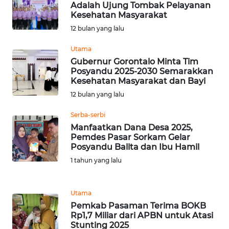
SULBAR
Adalah Ujung Tombak Pelayanan
Kesehatan Masyarakat
WN
12 bulan yang lalu
BABEL
Utama
Gubernur Gorontalo Minta Tim
WN
Posyandu 2025-2030 Semarakkan
SUMBAR
Kesehatan Masyarakat dan Bayi
12 bulan yang lalu
WN
SUMSEL
Serba-serbi
Manfaatkan Dana Desa 2025,
Pemdes Pasar Sorkam Gelar
WN
Posyandu Balita dan Ibu Hamil
BENGKULU
1 tahun yang lalu
WN
LAMPUNG
Utama
Pemkab Pasaman Terima BOKB
Rp1,7 Miliar dari APBN untuk Atasi
WN
Stunting 2025
JATENG