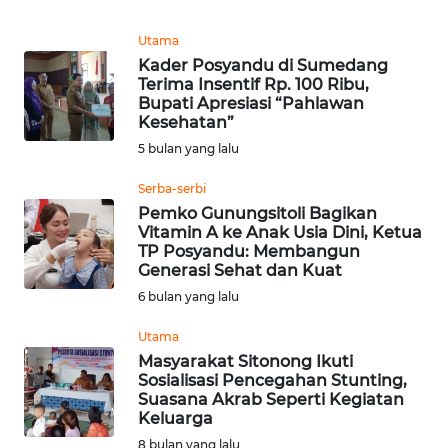
REDAKSI
Utama
Kader Posyandu di Sumedang
KARIR
Terima Insentif Rp. 100 Ribu,
Bupati Apresiasi “Pahlawan
Kesehatan”
DISCLAIMER
5 bulan yang lalu
Wahana
Serba-serbi
News
Regional
Pemko Gunungsitoli Bagikan
Vitamin A ke Anak Usia Dini, Ketua
TP Posyandu: Membangun
WN
Generasi Sehat dan Kuat
SUMUT
6 bulan yang lalu
Utama
WN
JAKARTA
Masyarakat Sitonong Ikuti
Sosialisasi Pencegahan Stunting,
Suasana Akrab Seperti Kegiatan
WN
Keluarga
JABAR
8 bulan yang lalu