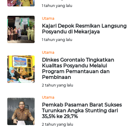
1 tahun yang lalu
WN
Utama
NUSANTARA
Kajari Depok Resmikan Langsung
Posyandu di Mekarjaya
WN
1 tahun yang lalu
JOGJA
Utama
WN
Dinkes Gorontalo Tingkatkan
Kualitas Posyandu Melalui
JATIM
Program Pemantauan dan
Pembinaan
WN
2 tahun yang lalu
BALI
Utama
WN
Pemkab Pasaman Barat Sukses
Turunkan Angka Stunting dari
KALBAR
35,5% ke 29,7%
2 tahun yang lalu
WN
KALTENG