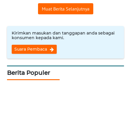
Muat Berita Selanjutnya
WN
INDRAMAYU
Kirimkan masukan dan tanggapan anda sebagai
WN
konsumen kepada kami.
KUNINGAN
Suara Pembaca
WN
MAJALENGKA
Berita Populer
WN
SUBANG
WN
SUKABUMI
WN
PURWAKARTA