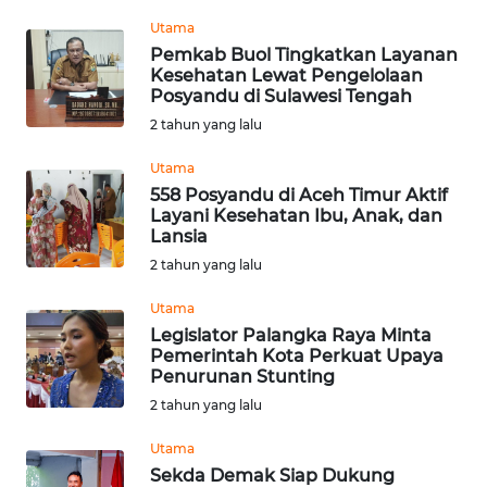
Utama
WN
Pemkab Buol Tingkatkan Layanan
KALTARA
Kesehatan Lewat Pengelolaan
Posyandu di Sulawesi Tengah
2 tahun yang lalu
WN
KALSEL
Utama
558 Posyandu di Aceh Timur Aktif
WN
Layani Kesehatan Ibu, Anak, dan
KALTIM
Lansia
2 tahun yang lalu
WN
Utama
SULSEL
Legislator Palangka Raya Minta
Pemerintah Kota Perkuat Upaya
WN
Penurunan Stunting
GORONTALO
2 tahun yang lalu
Utama
WN
SULUT
Sekda Demak Siap Dukung