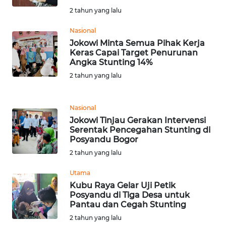
LANGKAT
2 tahun yang lalu
WN
Nasional
TAPANULI
Jokowi Minta Semua Pihak Kerja
SELATAN
Keras Capai Target Penurunan
Angka Stunting 14%
2 tahun yang lalu
WN
TANJUNG
LESUNG
Nasional
Jokowi Tinjau Gerakan Intervensi
WN
Serentak Pencegahan Stunting di
KARO
Posyandu Bogor
2 tahun yang lalu
WN
SIMALUNGUN
Utama
Kubu Raya Gelar Uji Petik
Posyandu di Tiga Desa untuk
WN
Pantau dan Cegah Stunting
LABUHANBATU
2 tahun yang lalu