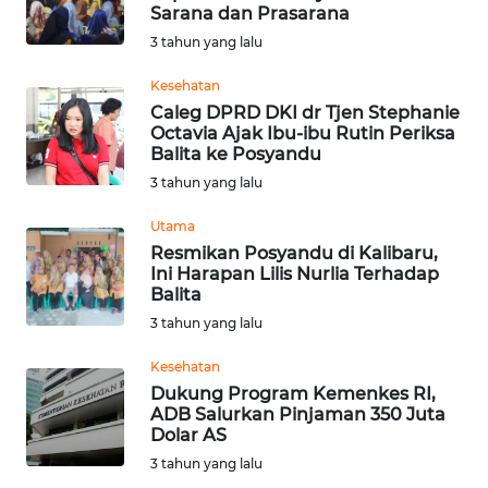
Sarana dan Prasarana
WN
3 tahun yang lalu
SUMEDANG
Kesehatan
WN
Caleg DPRD DKI dr Tjen Stephanie
CIANJUR
Octavia Ajak Ibu-ibu Rutin Periksa
Balita ke Posyandu
3 tahun yang lalu
WN
KEPULAUAN
Utama
SERIBU
Resmikan Posyandu di Kalibaru,
Ini Harapan Lilis Nurlia Terhadap
WN
Balita
TANGERANG
3 tahun yang lalu
Kesehatan
WN
Dukung Program Kemenkes RI,
BINJAI
ADB Salurkan Pinjaman 350 Juta
Dolar AS
WN
3 tahun yang lalu
CIREBON