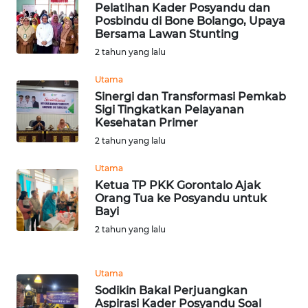
BEKASI
Pelatihan Kader Posyandu dan
Posbindu di Bone Bolango, Upaya
Bersama Lawan Stunting
WN
2 tahun yang lalu
BOGOR
Utama
WN
Sinergi dan Transformasi Pemkab
DEPOK
Sigi Tingkatkan Pelayanan
Kesehatan Primer
2 tahun yang lalu
WN
TAPANULI
Utama
UTARA
Ketua TP PKK Gorontalo Ajak
Orang Tua ke Posyandu untuk
WN
Bayi
SAMOSIR
2 tahun yang lalu
WN
PADANG
Utama
LAWAS
Sodikin Bakal Perjuangkan
Aspirasi Kader Posyandu Soal