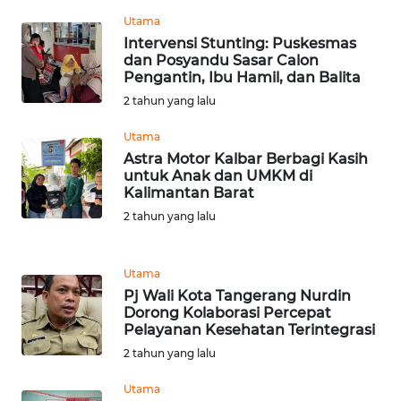
WN
Utama
TAPANULI
Intervensi Stunting: Puskesmas
TENGAH
dan Posyandu Sasar Calon
Pengantin, Ibu Hamil, dan Balita
2 tahun yang lalu
WN DELI
SERDANG
Utama
Astra Motor Kalbar Berbagi Kasih
WN
untuk Anak dan UMKM di
TEBING
Kalimantan Barat
TINGGI
2 tahun yang lalu
WN
PAKPAK
Utama
Pj Wali Kota Tangerang Nurdin
Dorong Kolaborasi Percepat
WN
Pelayanan Kesehatan Terintegrasi
KARAWANG
2 tahun yang lalu
WN
Utama