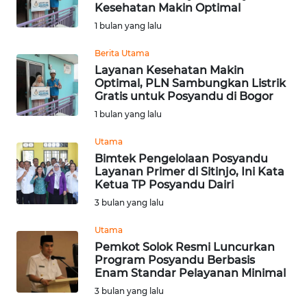
Kesehatan Makin Optimal
Informasi
1 bulan yang lalu
INDEKS
Berita Utama
BERITA
Layanan Kesehatan Makin
Optimal, PLN Sambungkan Listrik
Gratis untuk Posyandu di Bogor
KONTAK
1 bulan yang lalu
KAMI
Utama
INFO
Bimtek Pengelolaan Posyandu
IKLAN
Layanan Primer di Sitinjo, Ini Kata
Ketua TP Posyandu Dairi
TENTANG
3 bulan yang lalu
KAMI
Utama
Pemkot Solok Resmi Luncurkan
PEDOMAN
Program Posyandu Berbasis
MEDIA
Enam Standar Pelayanan Minimal
SIBER
3 bulan yang lalu