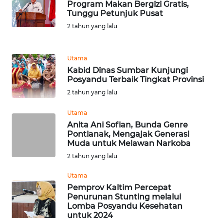
Program Makan Bergizi Gratis,
Tunggu Petunjuk Pusat
WN
2 tahun yang lalu
MALUKU
WN
Utama
MALUT
Kabid Dinas Sumbar Kunjungi
Posyandu Terbaik Tingkat Provinsi
WN
2 tahun yang lalu
DAIRI
Utama
Anita Ani Sofian, Bunda Genre
WN
Pontianak, Mengajak Generasi
DANAU
Muda untuk Melawan Narkoba
TOBA
2 tahun yang lalu
WN
Utama
NIAS
Pemprov Kaltim Percepat
Penurunan Stunting melalui
Lomba Posyandu Kesehatan
WN
untuk 2024