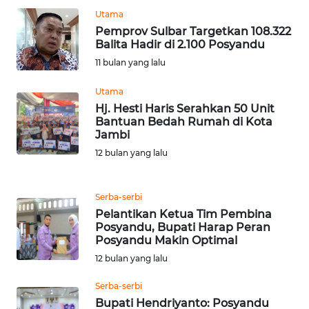
RIAU
Utama
Pemprov Sulbar Targetkan 108.322
WN
Balita Hadir di 2.100 Posyandu
SERAMBI
11 bulan yang lalu
WN
Utama
JAMBI
Hj. Hesti Haris Serahkan 50 Unit
Bantuan Bedah Rumah di Kota
Jambi
WN
12 bulan yang lalu
SULTRA
WN
Serba-serbi
NTB
Pelantikan Ketua Tim Pembina
Posyandu, Bupati Harap Peran
Posyandu Makin Optimal
WN
SULTENG
12 bulan yang lalu
Serba-serbi
WN
Bupati Hendriyanto: Posyandu