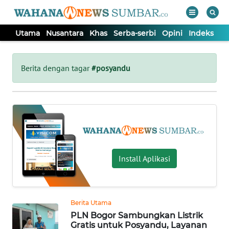
Utama
Nusantara
Khas
Serba-serbi
Opini
Indeks
WAHANA
Tutup
TV
Berita dengan tagar
#posyandu
UTAMA
NUSANTARA
KHAS
Install Aplikasi
SERBA-
SERBI
Berita Utama
PLN Bogor Sambungkan Listrik
OPINI
Gratis untuk Posyandu, Layanan