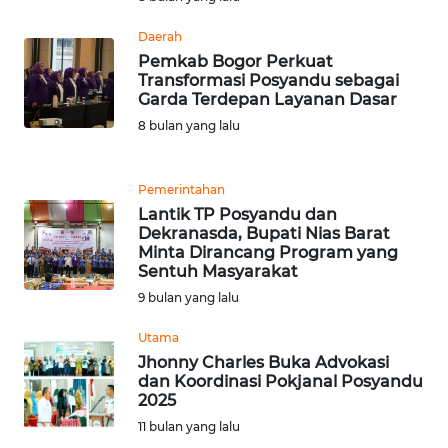
Daerah
WN
BANTEN
Pemkab Bogor Perkuat
Transformasi Posyandu sebagai
Garda Terdepan Layanan Dasar
WN
8 bulan yang lalu
NTT
WN
Pemerintahan
KEPRI
Lantik TP Posyandu dan
Dekranasda, Bupati Nias Barat
Minta Dirancang Program yang
WN
Sentuh Masyarakat
PAPUA
9 bulan yang lalu
WN
Utama
PAPUA
Jhonny Charles Buka Advokasi
BARAT
dan Koordinasi Pokjanal Posyandu
2025
11 bulan yang lalu
WN