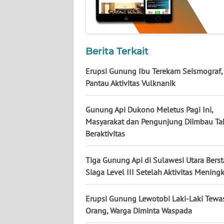
WN
KALTARA
WN
Berita Terkait
KALSEL
Erupsi Gunung Ibu Terekam Seismograf
WN
Pantau Aktivitas Vulknanik
KALTIM
Gunung Api Dukono Meletus Pagi Ini,
WN
Masyarakat dan Pengunjung Diimbau Ta
SULSEL
Beraktivitas
WN
Tiga Gunung Api di Sulawesi Utara Berst
GORONTALO
Siaga Level III Setelah Aktivitas Mening
WN
Erupsi Gunung Lewotobi Laki-Laki Tewa
SULUT
Orang, Warga Diminta Waspada