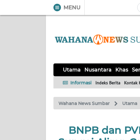
MENU
WAHANA
Tutup
TV
UTAMA
NUSANTARA
Utama
Nusantara
Khas
Ser
KHAS
Informasi
Indeks Berita
Kontak 
SERBA-
Wahana News Sumbar
Utama
SERBI
OPINI
BNPB dan PV
Informasi