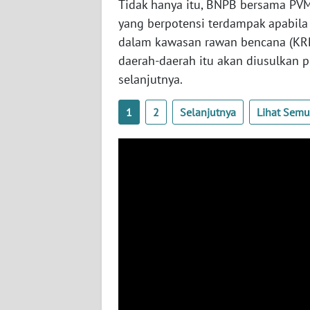
Tidak hanya itu, BNPB bersama P
WN
yang berpotensi terdampak apabila
BABEL
dalam kawasan rawan bencana (KRB)
daerah-daerah itu akan diusulkan 
WN
selanjutnya.
SUMBAR
1
2
Selanjutnya
Lihat Sem
WN
SUMSEL
WN
BENGKULU
WN
LAMPUNG
WN
JATENG