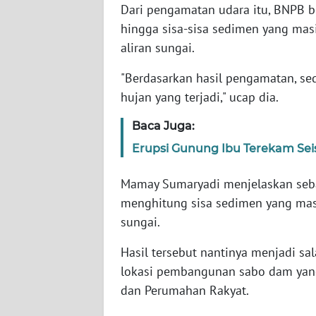
Dari pengamatan udara itu, BNPB b
WN
hingga sisa-sisa sedimen yang masi
SERAMBI
aliran sungai.
WN
"Berdasarkan hasil pengamatan, sed
JAMBI
hujan yang terjadi," ucap dia.
WN
Baca Juga:
SULTRA
Erupsi Gunung Ibu Terekam Sei
WN
Mamay Sumaryadi menjelaskan sebag
NTB
menghitung sisa sedimen yang masih
sungai.
WN
SULTENG
Hasil tersebut nantinya menjadi sa
lokasi pembangunan sabo dam yan
WN
dan Perumahan Rakyat.
SULBAR