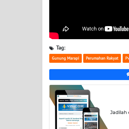
WN
NUSANTARA
WN
JOGJA
Tag:
WN
JATIM
Gunung Marapi
Perumahan Rakyat
P
WN
BALI
WN
KALBAR
WN
Jadilah
KALTENG