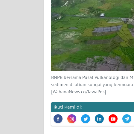
KARIR
DISCLAIMER
Wahana
News
Regional
WN
SUMUT
BNPB bersama Pusat Vulkanologi dan M
sedimen di aliran sungai yang bermuara
[WahanaNews.co/JawaPos]
WN
JAKARTA
Ikuti Kami di:
WN
JABAR