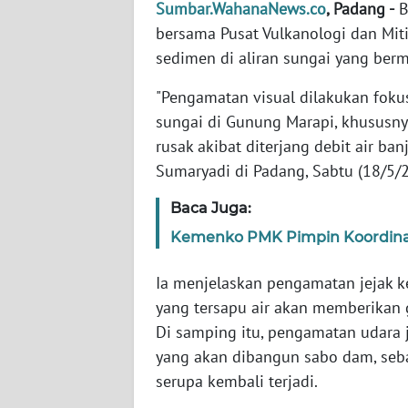
Sumbar.WahanaNews.co
, Padang -
B
WN
BANTEN
bersama Pusat Vulkanologi dan Mi
sedimen di aliran sungai yang ber
WN
NTT
"Pengamatan visual dilakukan foku
sungai di Gunung Marapi, khususny
WN
rusak akibat diterjang debit air banj
KEPRI
Sumaryadi di Padang, Sabtu (18/5/
Baca Juga:
WN
PAPUA
Kemenko PMK Pimpin Koordinas
WN
Ia menjelaskan pengamatan jejak ke
PAPUA
yang tersapu air akan memberikan g
BARAT
Di samping itu, pengamatan udara 
yang akan dibangun sabo dam, seb
WN
serupa kembali terjadi.
RIAU