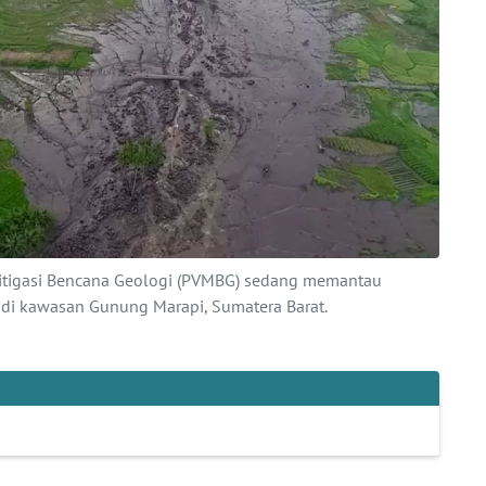
itigasi Bencana Geologi (PVMBG) sedang memantau
 di kawasan Gunung Marapi, Sumatera Barat.