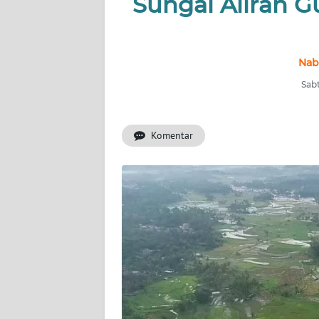
Sungai Aliran 
INDEKS
BERITA
Nab
KONTAK
Sabt
KAMI
Komentar
INFO
IKLAN
TENTANG
KAMI
PEDOMAN
MEDIA
SIBER
REDAKSI