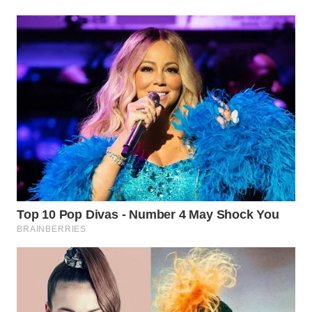
WN
PRIANGAN
TIMUR
WN
SEMARANG
WN
SOLO
WN
BOROBUDUR
WN
MADURA
WN