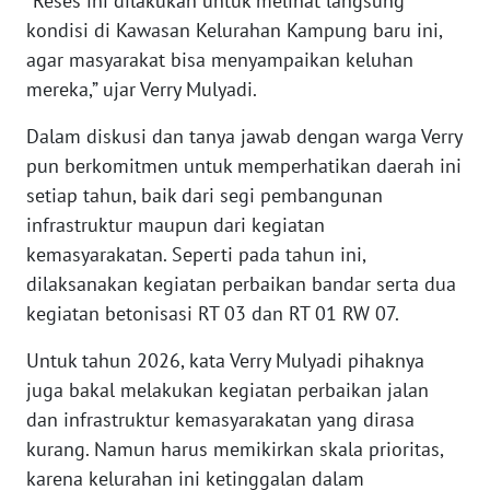
“Reses ini dilakukan untuk melihat langsung
kondisi di Kawasan Kelurahan Kampung baru ini,
WN
agar masyarakat bisa menyampaikan keluhan
BANTEN
mereka,” ujar Verry Mulyadi.
WN
Dalam diskusi dan tanya jawab dengan warga Verry
NTT
pun berkomitmen untuk memperhatikan daerah ini
setiap tahun, baik dari segi pembangunan
WN
infrastruktur maupun dari kegiatan
KEPRI
kemasyarakatan. Seperti pada tahun ini,
dilaksanakan kegiatan perbaikan bandar serta dua
WN
PAPUA
kegiatan betonisasi RT 03 dan RT 01 RW 07.
Untuk tahun 2026, kata Verry Mulyadi pihaknya
WN
juga bakal melakukan kegiatan perbaikan jalan
PAPUA
BARAT
dan infrastruktur kemasyarakatan yang dirasa
kurang. Namun harus memikirkan skala prioritas,
WN
karena kelurahan ini ketinggalan dalam