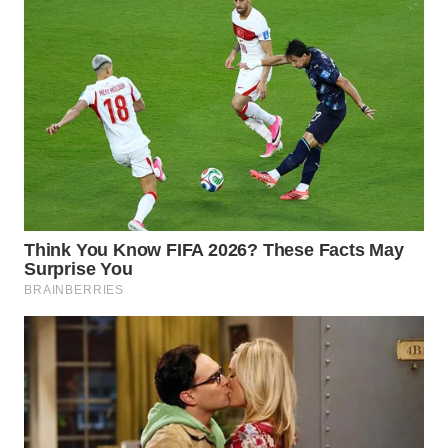
BEKASI
WN
BOGOR
WN
DEPOK
WN
TAPANULI
UTARA
WN
SAMOSIR
WN
PADANG
LAWAS