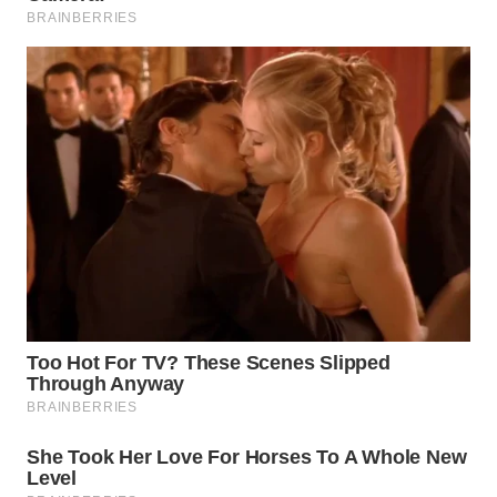
KONSUMEN
WAHANA
LISTRIK
WAHANA
TRAVEL
WAHANA
TV
WAHANANEWS
ID
WAHANANEWS
CO ID
WAHANANEWS
NET