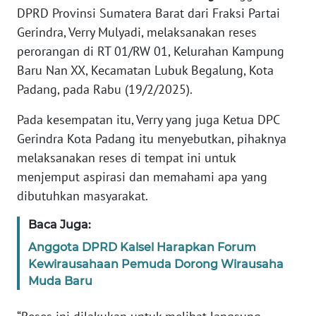
DPRD Provinsi Sumatera Barat dari Fraksi Partai
REDAKSI
Gerindra, Verry Mulyadi, melaksanakan reses
perorangan di RT 01/RW 01, Kelurahan Kampung
KARIR
Baru Nan XX, Kecamatan Lubuk Begalung, Kota
Padang, pada Rabu (19/2/2025).
DISCLAIMER
Pada kesempatan itu, Verry yang juga Ketua DPC
Wahana
Gerindra Kota Padang itu menyebutkan, pihaknya
News
Regional
melaksanakan reses di tempat ini untuk
menjemput aspirasi dan memahami apa yang
WN
dibutuhkan masyarakat.
SUMUT
Baca Juga:
WN
Anggota DPRD Kalsel Harapkan Forum
JAKARTA
Kewirausahaan Pemuda Dorong Wirausaha
Muda Baru
WN
JABAR