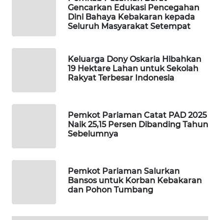
ID
Gencarkan Edukasi Pencegahan
Dini Bahaya Kebakaran kepada
Seluruh Masyarakat Setempat
MAWAKA
ID
Keluarga Dony Oskaria Hibahkan
MARTABAT
19 Hektare Lahan untuk Sekolah
NET
Rakyat Terbesar Indonesia
PLN
WATCH
Pemkot Pariaman Catat PAD 2025
Naik 25,15 Persen Dibanding Tahun
Sebelumnya
MKLI
LPKKI
Pemkot Pariaman Salurkan
Bansos untuk Korban Kebakaran
dan Pohon Tumbang
LKKI
KOPEKLIN