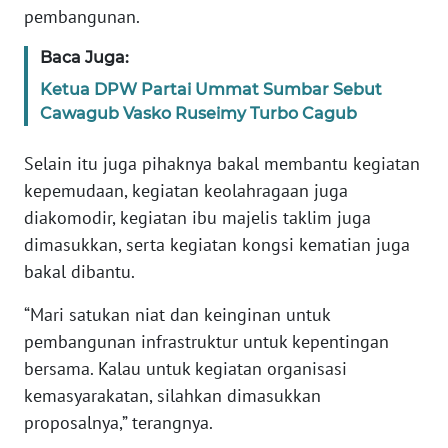
RIAU
pembangunan.
Baca Juga:
WN
SERAMBI
Ketua DPW Partai Ummat Sumbar Sebut
Cawagub Vasko Ruseimy Turbo Cagub
WN
JAMBI
Selain itu juga pihaknya bakal membantu kegiatan
kepemudaan, kegiatan keolahragaan juga
WN
diakomodir, kegiatan ibu majelis taklim juga
SULTRA
dimasukkan, serta kegiatan kongsi kematian juga
bakal dibantu.
WN
NTB
“Mari satukan niat dan keinginan untuk
pembangunan infrastruktur untuk kepentingan
WN
bersama. Kalau untuk kegiatan organisasi
SULTENG
kemasyarakatan, silahkan dimasukkan
proposalnya,” terangnya.
WN