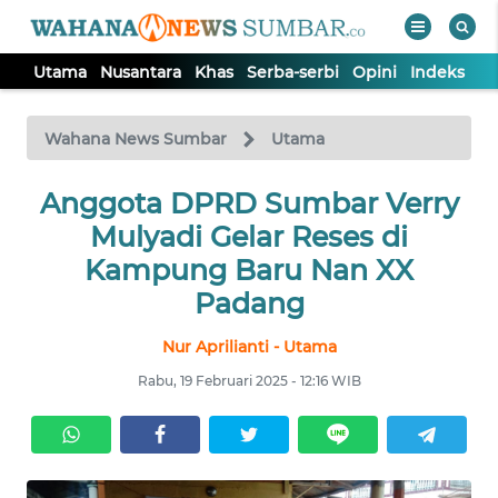
Utama
Nusantara
Khas
Serba-serbi
Opini
Indeks
WAHANA
Tutup
TV
Wahana News Sumbar
Utama
UTAMA
Anggota DPRD Sumbar Verry
Mulyadi Gelar Reses di
NUSANTARA
Kampung Baru Nan XX
Padang
KHAS
Nur Aprilianti - Utama
Rabu, 19 Februari 2025 - 12:16 WIB
SERBA-
SERBI
OPINI