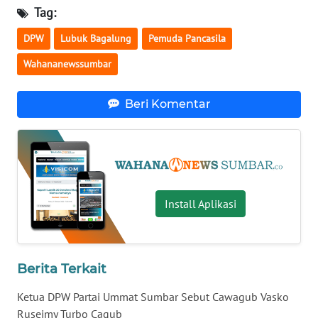
Tag:
WN
DPW
Lubuk Bagalung
Pemuda Pancasila
NUSANTARA
Wahananewssumbar
WN
JOGJA
Beri Komentar
WN
JATIM
WN
Install Aplikasi
BALI
WN
KALBAR
Berita Terkait
Ketua DPW Partai Ummat Sumbar Sebut Cawagub Vasko
WN
KALTENG
Ruseimy Turbo Cagub