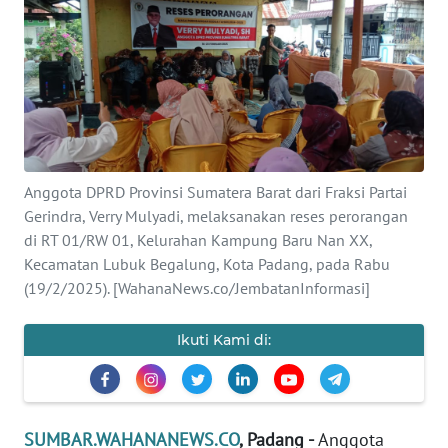
Informasi
INDEKS
BERITA
KONTAK
KAMI
Anggota DPRD Provinsi Sumatera Barat dari Fraksi Partai
Gerindra, Verry Mulyadi, melaksanakan reses perorangan
INFO
di RT 01/RW 01, Kelurahan Kampung Baru Nan XX,
IKLAN
Kecamatan Lubuk Begalung, Kota Padang, pada Rabu
(19/2/2025). [WahanaNews.co/JembatanInformasi]
TENTANG
KAMI
Ikuti Kami di:
PEDOMAN
MEDIA
SIBER
SUMBAR.WAHANANEWS.CO
, Padang -
Anggota