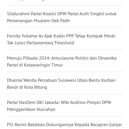
WN
Silaturahmi Partai Koalisi DPW Partai Aceh Singkil untuk
KALTARA
Pemenangan Mualem-Dek Padh
WN
Fernita Yubahar As Ajak Kader PPP Tetap Kompak Meski
KALSEL
Tak Lolos Parliamentary Threshold
WN
Menuju Pilkada 2024: Antusiasme Politisi dan Dinamika
KALTIM
Partai di Kotawaringin Timur
WN
Dharma Wanita Persatuan Sulawesi Utara Bantu Korban
SULSEL
Banjir di Kota Bitung
WN
Partai NasDem DKI Jakarta: Wibi Andrino Pimpin DPW
GORONTALO
Menggantikan Nurcahyo
WN
PSI Resmi Batalkan Dukungannya Kepada Bacapres Ganjar
SULUT