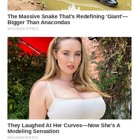
WN
INDRAMAYU
WN
KUNINGAN
WN
MAJALENGKA
WN
SUBANG
WN
SUKABUMI
WN
PURWAKARTA