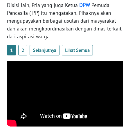
SULBAR
Disisi lain, Pria yang juga Ketua
DPW
Pemuda
Pancasila ( PP) itu mengatakan, Pihaknya akan
WN
mengupayakan berbagai usulan dari masyarakat
BABEL
dan akan mengkoordinasikan dengan dinas terkait
dari aspirasi warga.
WN
SUMBAR
1
2
Selanjutnya
Lihat Semua
WN
SUMSEL
WN
BENGKULU
WN
LAMPUNG
WN
JATENG