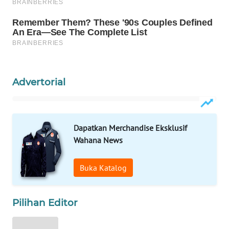
WAHANA
SPORT
WAHANA
UMKM
Advertorial
WAHANA
SELEB
Dapatkan Merchandise Eksklusif
WAHANA
Wahana News
PERSONA
Buka Katalog
WAHANA
OTOMOTIF
Pilihan Editor
WAHANA
HEALTH