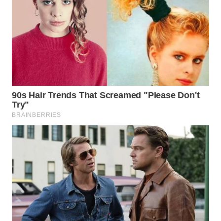
SURABAYA
WN
NATUNA
WN
BINTAN
WN
MANDALIKA
WN
LIKUPANG
WN
LABUANBAJO
WN
BORNEO