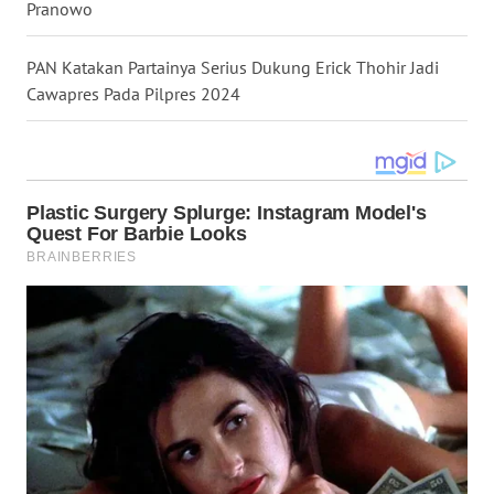
Pranowo
WN
PAN Katakan Partainya Serius Dukung Erick Thohir Jadi
MALUKU
Cawapres Pada Pilpres 2024
WN
MALUT
WN
DAIRI
WN
DANAU
TOBA
WN
NIAS
WN