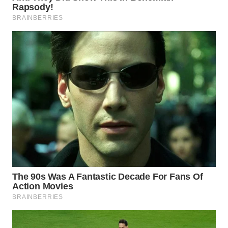
WN
TAPANULI
TENGAH
WN DELI
SERDANG
WN
TEBING
TINGGI
WN
PAKPAK
WN
KARAWANG
WN