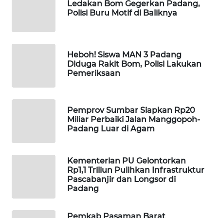
Ledakan Bom Gegerkan Padang,
Polisi Buru Motif di Baliknya
WAHANA
DESA
WISATA
Heboh! Siswa MAN 3 Padang
Diduga Rakit Bom, Polisi Lakukan
LAPAK
Pemeriksaan
WAHANA
Wahana
Pemprov Sumbar Siapkan Rp20
Network
Miliar Perbaiki Jalan Manggopoh-
Padang Luar di Agam
KONSUMEN
LISTRIK
Kementerian PU Gelontorkan
Rp1,1 Triliun Pulihkan Infrastruktur
MASYARAKAT
Pascabanjir dan Longsor di
KELISTRIKAN
Padang
WALINKI
Pemkab Pasaman Barat