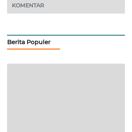
KOMENTAR
PORTAL
KONSUMEN
FORWAMKI
Berita Populer
ALPERKLINAS
FORJASIDA
TAMBANG
NEWS
SITUNGIR
NEWS
SIDIKALANG
NEWS