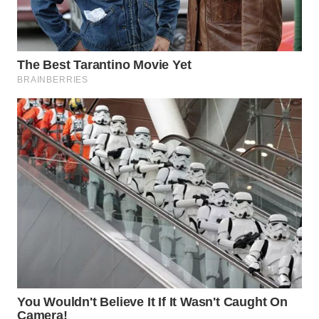
Wahana
Media
Group
WAHANA
NEWS
WAHANA
TANI
WAHANA
ADVOKAT
WAHANA
INFRASTRUKTUR
WAHANA