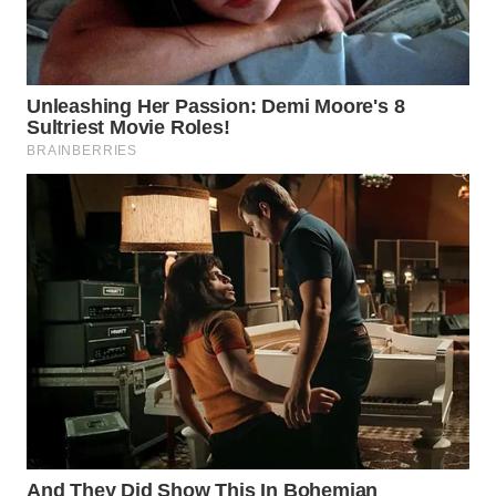
LANGKAT
WN
TAPANULI
SELATAN
WN
TANJUNG
LESUNG
WN
KARO
WN
SIMALUNGUN
WN
LABUHANBATU