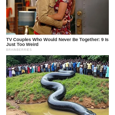
WN
SUMEDANG
WN
CIANJUR
WN
KEPULAUAN
SERIBU
WN
TANGERANG
WN
BINJAI
WN
CIREBON